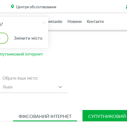
. Please
install this critical browser update
.
Центри обслуговування
Партнерам
Про Компанію
Новини
Контакти
в?
о
Змінити місто
й
путниковий інтернет
Обрати інше місто:
Львів
ФІКСОВАНИЙ ІНТЕРНЕТ
СУПУТНИКОВИЙ 