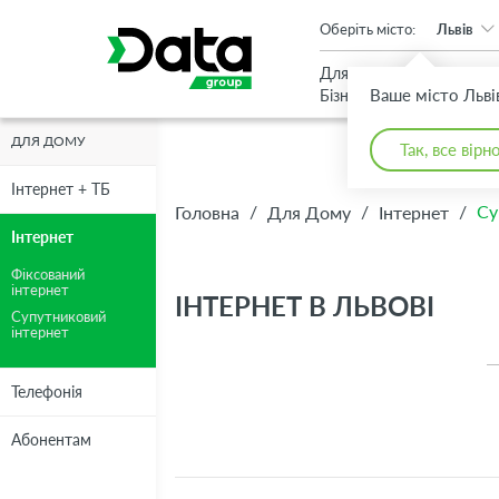
An important update (Chrome 143) is available for your browser
Оберіть місто:
Львів
Для
Для
Ваше місто Льві
Бізнесу
Дому
ДЛЯ ДОМУ
Так, все вірн
Супутникови
Інтернет + ТБ
/
/
/
Су
Головна
Для Дому
Інтернет
Інтернет
Інтернет
Фіксований
інтернет
ІНТЕРНЕТ В ЛЬВОВІ
Супутниковий
інтернет
Телефонія
Абонентам