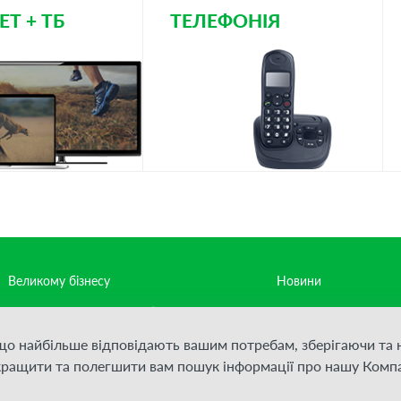
ЕТ + ТБ
ТЕЛЕФОНІЯ
Великому бізнесу
Новини
Середньому та малому бізнесу
Контакти
 що найбільше відповідають вашим потребам, зберігаючи т
Постачальникам послуг зв'язку
Політика конфіденці
кращити та полегшити вам пошук інформації про нашу Компа
Для Дому
Умови надання посл