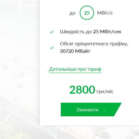
до
25
Мбіт/с
Швидкість до
25 Мбіт/сек
Обсяг пріоритетного трафіку,
30720 Мбайт
Детальніше про тариф
2800
грн/міс
Замовити