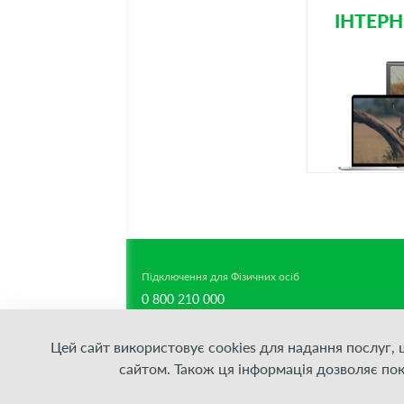
ІНТЕРН
Підключення для Фізичних осіб
0 800 210 000
support-team@datagroup.ua
Цей сайт використовує cookies для надання послуг,
Підтримка для Фізичних осіб
сайтом. Також ця інформація дозволяє по
0 800 210 000
support-team@datagroup.ua