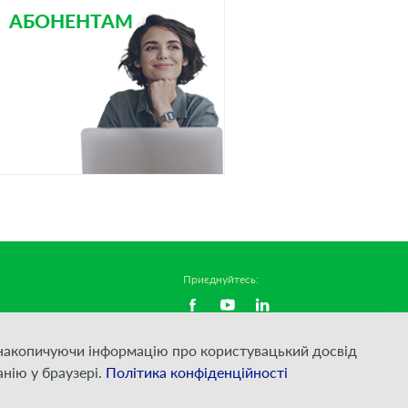
АБОНЕНТАМ
Приєднуйтесь:
а накопичуючи інформацію про користувацький досвід
йності
нію у браузері.
Політика конфіденційності
уг