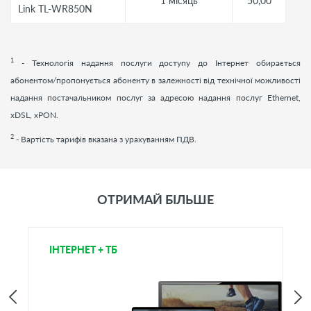
1 місяць
50,00
Link TL-WR850N
1
- Технологія надання послуги доступу до Інтернет обирається
абонентом/пропонується абоненту в залежності від технічної можливості
надання постачальником послуг за адресою надання послуг Ethernet,
xDSL, xPON.
2
- Вартість тарифів вказана з урахуванням ПДВ.
ОТРИМАЙ БІЛЬШЕ
ІНТЕРНЕТ + ТБ
Т