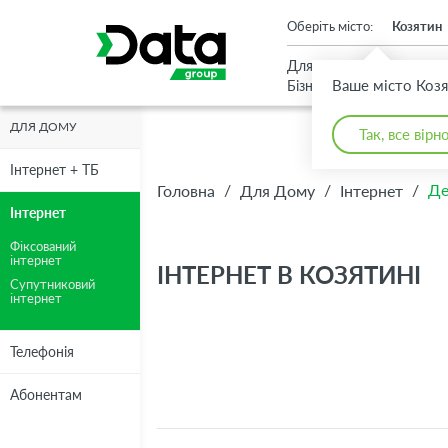
An important update (Chrome 143) is available for your browser
Оберіть місто:
Козятин
Для
Для
Ваше місто Коз
Бізнесу
Дому
ДЛЯ ДОМУ
Так, все вірн
Інтернет + ТБ
/
/
/
Де
Головна
Для Дому
Інтернет
Інтернет
Фіксований
інтернет
ІНТЕРНЕТ В КОЗЯТИНІ
Супутниковий
інтернет
Телефонія
Абонентам