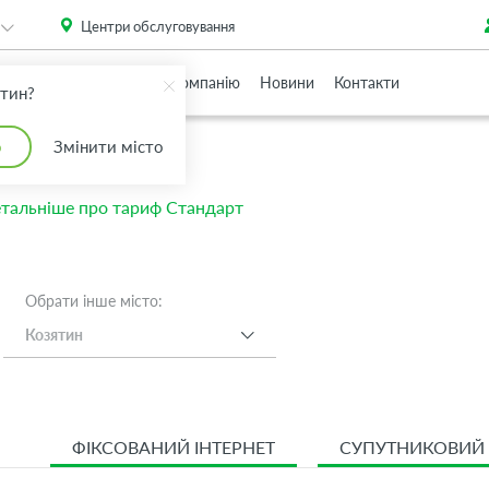
. Please
install this critical browser update
.
Центри обслуговування
Партнерам
Про Компанію
Новини
Контакти
ятин?
о
Змінити місто
тальніше про тариф Стандарт
Обрати інше місто:
Козятин
ФІКСОВАНИЙ ІНТЕРНЕТ
СУПУТНИКОВИЙ 