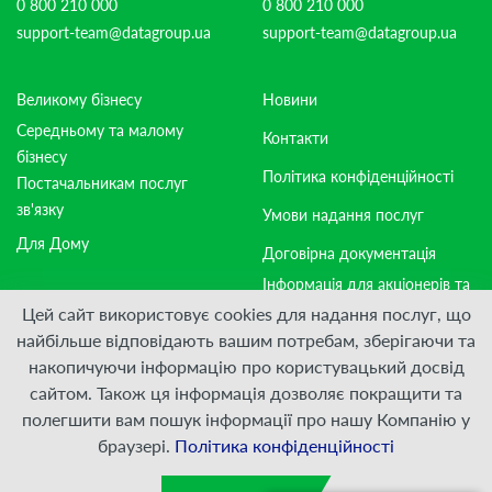
0 800 210 000
0 800 210 000
support-team@datagroup.ua
support-team@datagroup.ua
Великому бізнесу
Новини
Середньому та малому
Контакти
бізнесу
Політика конфіденційності
Постачальникам послуг
зв'язку
Умови надання послуг
Для Дому
Договірна документація
Інформація для акціонерів та
стейкхолдерів
Цей сайт використовує cookies для надання послуг, що
найбільше відповідають вашим потребам, зберігаючи та
накопичуючи інформацію про користувацький досвід
Приєднуйтесь:
сайтом. Також ця інформація дозволяє покращити та
полегшити вам пошук інформації про нашу Компанію у
© ПрАТ "ДАТАГРУП", 2000 — 2026
браузері.
Політика конфіденційності
Розроблено
VIS-A-VIS