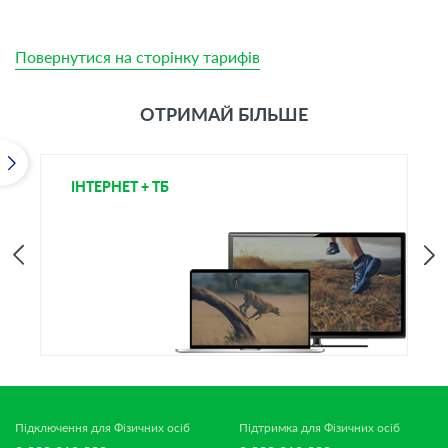
Повернутися на сторінку тарифів
ОТРИМАЙ БІЛЬШЕ
ІНТЕРНЕТ + ТБ
Т
Підключення для Фізичних осіб
Підтримка для Фізичних осіб