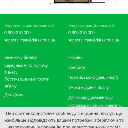
Підключення для Фізичних осіб
Підтримка для Фізичних осіб
0 800 210 000
0 800 210 000
support-team@datagroup.ua
support-team@datagroup.ua
Великому бізнесу
Новини
Середньому та малому
Контакти
бізнесу
Політика конфіденційності
Постачальникам послуг
зв'язку
Умови надання послуг
Для Дому
Договірна документація
Інформація для акціонерів та
стейкхолдерів
Цей сайт використовує cookies для надання послуг, що
найбільше відповідають вашим потребам, зберігаючи та
накопичуючи інформацію про користувацький досвід
Приєднуйтесь: