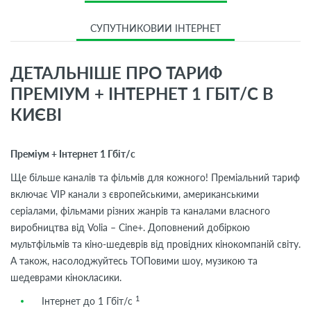
СУПУТНИКОВИЙ ІНТЕРНЕТ
ДЕТАЛЬНІШЕ ПРО ТАРИФ
ПРЕМІУМ + ІНТЕРНЕТ 1 ГБІТ/С В
КИЄВІ
Преміум + Інтернет 1 Гбіт/с
Ще більше каналів та фільмів для кожного! Преміальний тариф
включає VIP канали з європейськими, американськими
серіалами, фільмами різних жанрів та каналами власного
виробництва від Volia – Cine+. Доповнений добіркою
мультфільмів та кіно-шедеврів від провідних кінокомпаній світу.
А також, насолоджуйтесь ТОПовими шоу, музикою та
шедеврами кінокласики.
1
Інтернет до 1 Гбіт/с