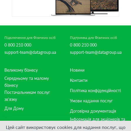
Підключення для Фізичних осіб
Підтримка для Фізичних осіб
0 800 210 000
0 800 210 000
support-team@datagroup.ua
support-team@datagroup.ua
Великому бізнесу
Новини
Середньому та малому
Контакти
бізнесу
Політика конфіденційності
Постачальникам послуг
зв'язку
Умови надання послуг
Для Дому
Договірна документація
Інформація для акціонерів та
стейкхолдерів
Цей сайт використовує cookies для надання послуг, що