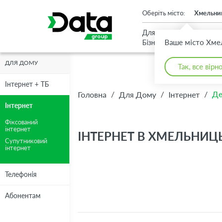
An important update (Chrome 143) is available for your browser
Оберіть місто:
Хмельни
Для
Для
Ваше місто Хме
Бізнесу
Дому
ДЛЯ ДОМУ
Так, все вірн
Інтернет + ТБ
/
/
/
Де
Головна
Для Дому
Інтернет
Інтернет
Фіксований
інтернет
ІНТЕРНЕТ В ХМЕЛЬНИ
Супутниковий
інтернет
Телефонія
Абонентам