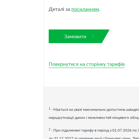
Деталі за
посиланням
.
Замовити
Повернутися на сторінку тарифів
1
- Мається на увазі максимально допустима швидкіс
маршрутизації даних і можливостей кінцевого обл
2
- При підключені тарифу в період з 01.07.2026 по 
до 31.12.2027 за умовами акції «Захищені ціни». Дет