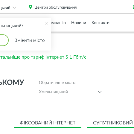
. Please
install this critical browser update
.
Центри обслуговування
цький
Партнерам
Про Компанію
Новини
Контакти
льницький?
о
Змінити місто
тальніше про тариф Інтернет S 1 Гбіт/с
ЦЬКОМУ
Обрати інше місто:
Хмельницький
ФІКСОВАНИЙ ІНТЕРНЕТ
СУПУТНИКОВИЙ 