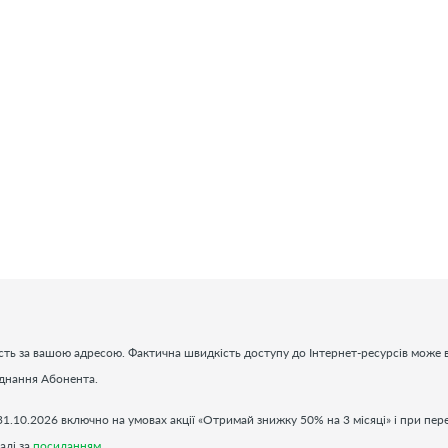
ть за вашою адресою. Фактична швидкість доступу до Інтернет-ресурсів може в
аднання Абонента.
31.10.2026 включно на умовах акції «Отримай знижку 50% на 3 місяці» і при пер
алі за
посиланням
.