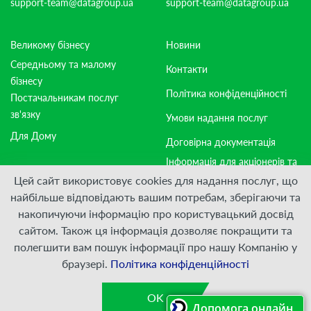
support-team@datagroup.ua
support-team@datagroup.ua
Великому бізнесу
Новини
Середньому та малому
Контакти
бізнесу
Політика конфіденційності
Постачальникам послуг
зв'язку
Умови надання послуг
Для Дому
Договірна документація
Інформація для акціонерів та
стейкхолдерів
Цей сайт використовує cookies для надання послуг, що
найбільше відповідають вашим потребам, зберігаючи та
накопичуючи інформацію про користувацький досвід
Приєднуйтесь:
сайтом. Також ця інформація дозволяє покращити та
полегшити вам пошук інформації про нашу Компанію у
© ПрАТ "ДАТАГРУП", 2000 — 2026
браузері.
Політика конфіденційності
Розроблено
VIS-A-VIS
OK
Допомога онлайн