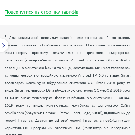
Повернутися на сторінку тарифів
1
Для можливості перегляду пакетів телепрограм за ІР-протоколом
Абонент повинен обов'язково встановити Програмне забезпечення
(комп’ютерну програму «ВОЛЯ-ТВ») на пристроях: смартфонах,
планшетах (з операційною системою Android 5 та вище, iPhone, iPad з
операційною системою iOS 13 та вище), сертифікованих Smart телевізорах
та медіаплеєрах з операційною системою Android TV 6.0 та вище, Smart
телевізорах Samsung (з вбудованою системою ОС Tizen) 2015 року та
вище, Smart телевізорах LG (з вбудованою системою ОС webOs) 2016 року
та вище, Smart телевізорах Hisense (з вбудованою системою ОС VIDAA)
2019 року та вище, комп’ютерах, ноутбуках за допомогою Сайту
tv.volia.com (браузери: Chrome, Firefox, Opera, Edge, Safari), підключених до
мережі Інтернет. Доступ до світової мережі Інтернет, є необхідним для
користування Програмним забезпеченням (комп’ютерною програмою