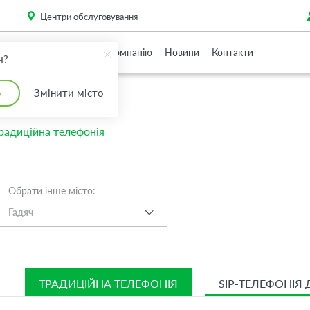
. Please
install this critical browser update
.
Центри обслуговування
Партнерам
Про Компанію
Новини
Контакти
ч?
о
Змінити місто
радиційна телефонія
Обрати інше місто:
Гадяч
ТРАДИЦІЙНА ТЕЛЕФОНІЯ
SIP-ТЕЛЕФОНІЯ