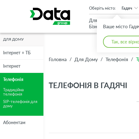
An important update (Chrome 143) is available for your browser
Оберіть місто:
Гадяч
Для
Для
Ваше місто Гадя
Бізнесу
Дому
ДЛЯ ДОМУ
Так, все вірн
Інтернет + ТБ
/
/
/
Т
Головна
Для Дому
Телефонія
Інтернет
Телефонія
ТЕЛЕФОНІЯ В ГАДЯЧІ
Традиційна
телефонія
SIP-телефонія для
дому
Абонентам