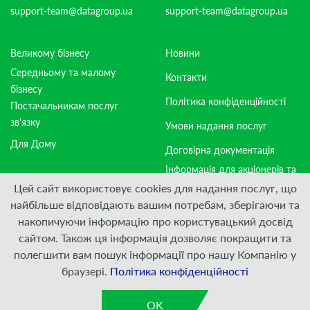
support-team@datagroup.ua
support-team@datagroup.ua
Великому бізнесу
Новини
Середньому та малому
Контакти
бізнесу
Політика конфіденційності
Постачальникам послуг
зв'язку
Умови надання послуг
Для Дому
Договірна документація
Інформація для акціонерів та
стейкхолдерів
Цей сайт використовує cookies для надання послуг, що
найбільше відповідають вашим потребам, зберігаючи та
накопичуючи інформацію про користувацький досвід
Приєднуйтесь:
сайтом. Також ця інформація дозволяє покращити та
полегшити вам пошук інформації про нашу Компанію у
© ПрАТ "ДАТАГРУП", 2000 — 2026
браузері.
Політика конфіденційності
Розроблено
VIS-A-VIS
OK