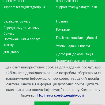
0 800 210 000
0 800 210 000
support-team@datagroup.ua
support-team@datagroup.ua
Великому бізнесу
Новини
Середньому та малому
Контакти
бізнесу
Політика конфіденційності
Постачальникам послуг
зв'язку
Умови надання послуг
Для Дому
Договірна документація
Інформація для акціонерів та
стейкхолдерів
Цей сайт використовує cookies для надання послуг, що
найбільше відповідають вашим потребам, зберігаючи та
накопичуючи інформацію про користувацький досвід
Приєднуйтесь:
сайтом. Також ця інформація дозволяє покращити та
полегшити вам пошук інформації про нашу Компанію у
© ПрАТ "ДАТАГРУП", 2000 — 2026
браузері.
Політика конфіденційності
Розроблено
VIS-A-VIS