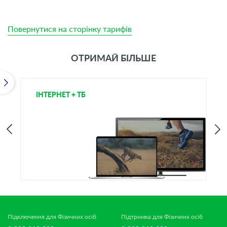
Повернутися на сторінку тарифів
ОТРИМАЙ БІЛЬШЕ
ІНТЕРНЕТ + ТБ
Т
Підключення для Фізичних осіб
Підтримка для Фізичних осіб