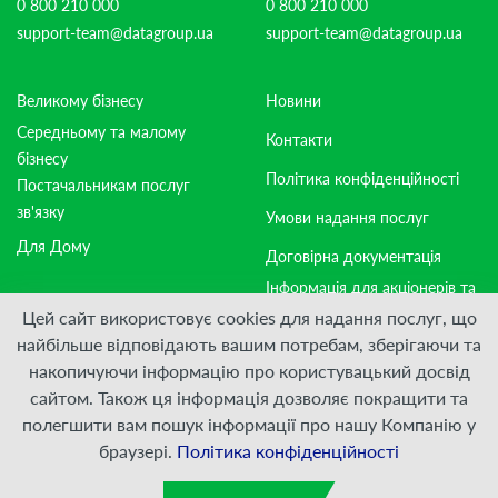
0 800 210 000
0 800 210 000
support-team@datagroup.ua
support-team@datagroup.ua
Великому бізнесу
Новини
Середньому та малому
Контакти
бізнесу
Політика конфіденційності
Постачальникам послуг
зв'язку
Умови надання послуг
Для Дому
Договірна документація
Інформація для акціонерів та
стейкхолдерів
Цей сайт використовує cookies для надання послуг, що
найбільше відповідають вашим потребам, зберігаючи та
накопичуючи інформацію про користувацький досвід
Приєднуйтесь:
сайтом. Також ця інформація дозволяє покращити та
полегшити вам пошук інформації про нашу Компанію у
© ПрАТ "ДАТАГРУП", 2000 — 2026
браузері.
Політика конфіденційності
Розроблено
VIS-A-VIS