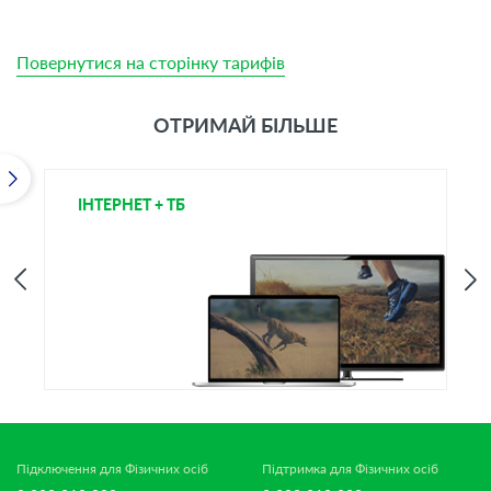
Повернутися на сторінку тарифів
ОТРИМАЙ БІЛЬШЕ
ІНТЕРНЕТ + ТБ
Т
Підключення для Фізичних осіб
Підтримка для Фізичних осіб