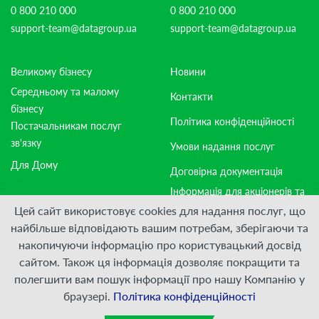
0 800 210 000
0 800 210 000
support-team@datagroup.ua
support-team@datagroup.ua
Великому бізнесу
Новини
Середньому та малому
Контакти
бізнесу
Політика конфіденційності
Постачальникам послуг
зв'язку
Умови надання послуг
Для Дому
Договірна документація
Інформація для акціонерів та
стейкхолдерів
Цей сайт використовує cookies для надання послуг, що
найбільше відповідають вашим потребам, зберігаючи та
накопичуючи інформацію про користувацький досвід
Приєднуйтесь:
сайтом. Також ця інформація дозволяє покращити та
полегшити вам пошук інформації про нашу Компанію у
© ПрАТ "ДАТАГРУП", 2000 — 2026
браузері.
Політика конфіденційності
Розроблено
VIS-A-VIS