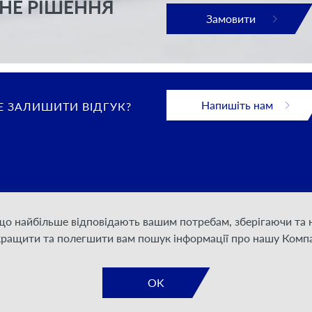
НЕ РІШЕННЯ
Замовити
Напишіть нам
 ЗАЛИШИТИ ВІДГУК?
 що найбільше відповідають вашим потребам, зберігаючи т
 конфіденційності
кращити та полегшити вам пошук інформації про нашу Компа
дання послуг
а документація
OK
я для акціонерів та
дерів