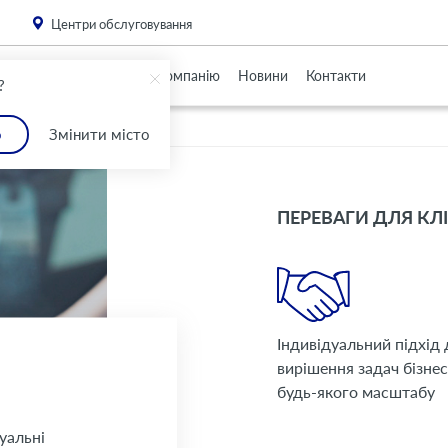
. Please
install this critical browser update
.
Центри обслуговування
Партнерам
Про Компанію
Новини
Контакти
?
о
Змінити місто
ПЕРЕВАГИ ДЛЯ КЛ
Індивідуальний підхід 
вирішення задач бізне
будь-якого масштабу
уальні