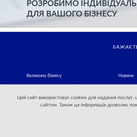
РОЗРОБИМО ІНДИВІДУАЛЬ
ДЛЯ ВАШОГО БІЗНЕСУ
БАЖАЄТЕ
Великому бізнесу
Новини
Середньому та малому бізнесу
Контакти
Цей сайт використовує cookies для надання послуг,
Постачальникам послуг зв'язку
Політика
сайтом. Також ця інформація дозволяє по
Для Дому
Умови на
Договірн
Інформаці
стейкхол