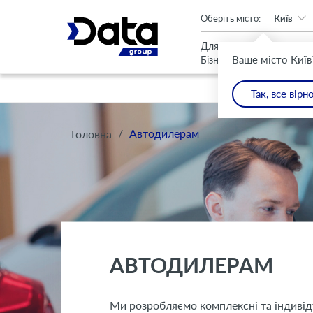
An important update (Chrome 143) is available for your browser
Оберіть місто:
Київ
Для
Для
Ваше місто Київ
Бізнесу
Дому
Так, все вірн
/
Автодилерам
Головна
АВТОДИЛЕРАМ
Ми розробляємо комплексні та індивід