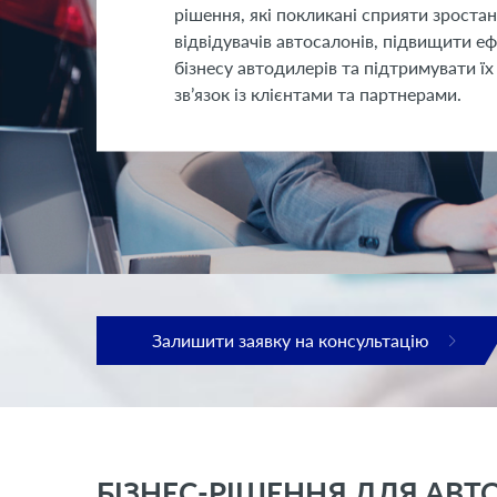
рішення, які покликані сприяти зроста
відвідувачів автосалонів, підвищити е
бізнесу автодилерів та підтримувати їх
зв’язок із клієнтами та партнерами.
Залишити заявку на консультацію
БІЗНЕС-РІШЕННЯ ДЛЯ АВТ