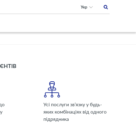
Укр
ІЄНТІВ
до
Усі послуги зв’язку у будь-
су
яких комбінаціях від одного
підрядника