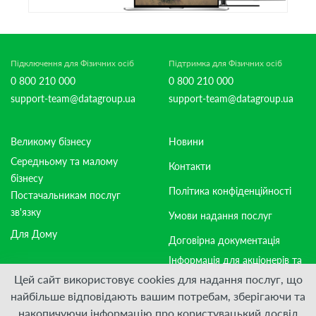
Підключення для Фізичних осіб
Підтримка для Фізичних осіб
0 800 210 000
0 800 210 000
support-team@datagroup.ua
support-team@datagroup.ua
Великому бізнесу
Новини
Середньому та малому
Контакти
бізнесу
Політика конфіденційності
Постачальникам послуг
зв'язку
Умови надання послуг
Для Дому
Договірна документація
Інформація для акціонерів та
стейкхолдерів
Цей сайт використовує cookies для надання послуг, що
найбільше відповідають вашим потребам, зберігаючи та
накопичуючи інформацію про користувацький досвід
Приєднуйтесь: