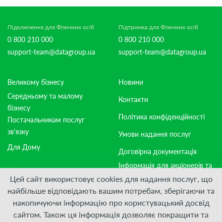
Підключення для Фізичних осіб
Підтримка для Фізичних осіб
0 800 210 000
0 800 210 000
support-team@datagroup.ua
support-team@datagroup.ua
Великому бізнесу
Новини
Середньому та малому
Контакти
бізнесу
Політика конфіденційності
Постачальникам послуг
зв'язку
Умови надання послуг
Для Дому
Договірна документація
Інформація для акціонерів та
стейкхолдерів
Цей сайт використовує cookies для надання послуг, що
найбільше відповідають вашим потребам, зберігаючи та
накопичуючи інформацію про користувацький досвід
Приєднуйтесь:
сайтом. Також ця інформація дозволяє покращити та