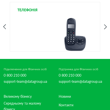
ТЕЛЕФОНІЯ
І
Підключення для Фізичних осіб
Підтримка для Фізичних осіб
0 800 210 000
0 800 210 000
support-team@datagroup.ua
support-team@datagroup.ua
Великому бізнесу
Новини
Середньому та малому
Контакти
бізнесу