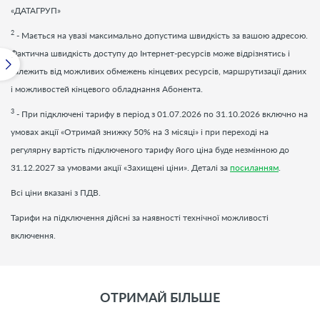
«ДАТАГРУП»
2
- Мається на увазі максимально допустима швидкість за вашою адресою.
Фактична швидкість доступу до Інтернет-ресурсів може відрізнятись і
залежить від можливих обмежень кінцевих ресурсів, маршрутизації даних
і можливостей кінцевого обладнання Абонента.
3
- При підключені тарифу в період з 01.07.2026 по 31.10.2026 включно на
умовах акції «Отримай знижку 50% на 3 місяці» і при переході на
регулярну вартість підключеного тарифу його ціна буде незмінною до
31.12.2027 за умовами акції «Захищені ціни». Деталі за
посиланням
.
Всі ціни вказані з ПДВ.
Тарифи на підключення дійсні за наявності технічної можливості
включення.
ОТРИМАЙ БІЛЬШЕ