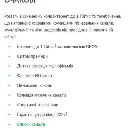
Розваги в сімейному колі! Інтернет до 1 Гбіт/с та телебачення,
що наповнене яскравими колекціями пізнавальних каналів,
мультфільмів та кіно-шедеврів від провідних кінокомпаній
1
світу.
2
Інтернет до 1 Гбіт/с
за технологією GPON
Світові прем’єри
Дитяча колекція мультфільмів
Фільми в HD якості
Пізнавальні канали
Колекція музичних каналів
Спортивні телеканали
3
Гарантія цін до кінця 2027
Список каналів