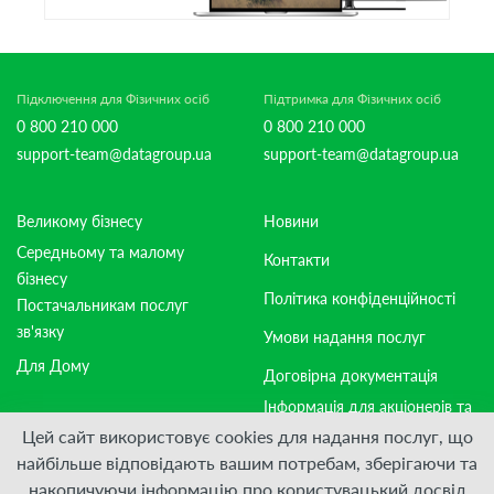
Підключення для Фізичних осіб
Підтримка для Фізичних осіб
0 800 210 000
0 800 210 000
support-team@datagroup.ua
support-team@datagroup.ua
Великому бізнесу
Новини
Середньому та малому
Контакти
бізнесу
Політика конфіденційності
Постачальникам послуг
зв'язку
Умови надання послуг
Для Дому
Договірна документація
Інформація для акціонерів та
стейкхолдерів
Цей сайт використовує cookies для надання послуг, що
найбільше відповідають вашим потребам, зберігаючи та
накопичуючи інформацію про користувацький досвід
Приєднуйтесь: