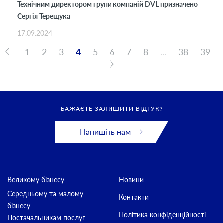
Технічним директором групи компаній DVL призначено
Сергія Терещука
17.09.2024
1
2
3
4
5
6
7
8
...
38
39
БАЖАЄТЕ ЗАЛИШИТИ ВІДГУК?
Напишіть нам
Великому бізнесу
Новини
Середньому та малому
Контакти
бізнесу
Політика конфіденційності
Постачальникам послуг