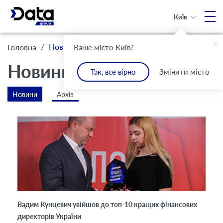
Київ
/
Новини
Головна
Ваше місто Київ?
Новини
Так, все вірно
Змінити місто
Новини
Архів
Вадим Кунцевич увійшов до топ-10 кращих фінансових
директорів України