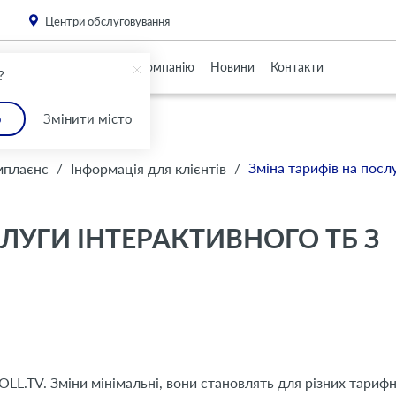
. Please
install this critical browser update
.
Центри обслуговування
Партнерам
Про Компанію
Новини
Контакти
?
о
Змінити місто
/
/
Зміна тарифів на посл
мплаєнс
Інформація для клієнтів
ЛУГИ ІНТЕРАКТИВНОГО ТБ З
у OLL.TV. Зміни мінімальні, вони становлять для різних тариф