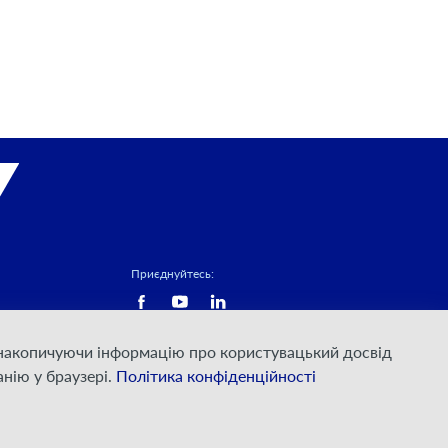
Приєднуйтесь:
а накопичуючи інформацію про користувацький досвід
нію у браузері.
Політика конфіденційності
© ПрАТ "ДАТАГРУП", 2000 — 2026