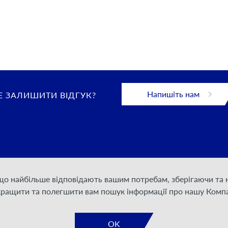
Напишіть нам
 ЗАЛИШИТИ ВІДГУК?
 що найбільше відповідають вашим потребам, зберігаючи т
 конфіденційності
кращити та полегшити вам пошук інформації про нашу Компа
дання послуг
а документація
OK