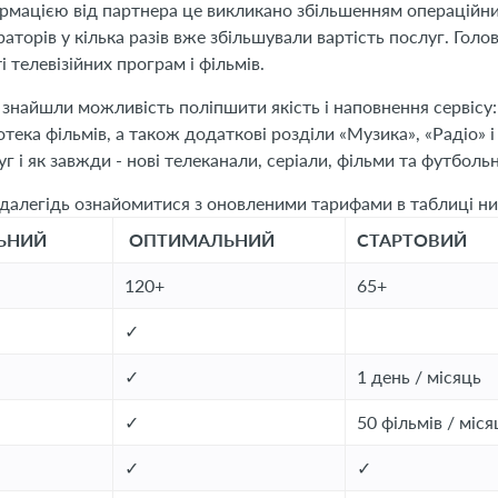
нформацією від партнера це викликано збільшенням операційни
ераторів у кілька разів вже збільшували вартість послуг. Гол
 телевізійних програм і фільмів.
 знайшли можливість поліпшити якість і наповнення сервісу
тека фільмів, а також додаткові розділи «Музика», «Радіо» і
 і як завжди - нові телеканали, серіали, фільми та футбольні
здалегідь ознайомитися з оновленими тарифами в таблиці н
ЬНИЙ
ОПТИМАЛЬНИЙ
СТАРТОВИЙ
120+
65+
✓
✓
1 день / місяць
✓
50 фільмів / міся
✓
✓