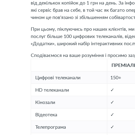
від декількох копійок до 1 грн на день. За і
які сервіс брав на себе, в той час як багато оп
чином це пов'язано зі збільшенням собівартості
При цьому, піклуючись про наших клієнтів, ми
послуг більше 100 цифрових телеканалів, відео
«Додатки», широкий набір інтерактивних послуг
Сподіваємося на ваше розуміння і просимо за
ПРЕМІАЛ
Цифрові телеканали
150+
HD телеканали
✓
Кінозали
✓
Відеотека
✓
Телепрограма
✓