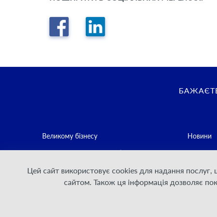
БАЖАЄТЕ
Великому бізнесу
Новини
Середньому та малому бізнесу
Контакти
Цей сайт використовує cookies для надання послуг,
Постачальникам послуг зв'язку
Політика
сайтом. Також ця інформація дозволяє по
Для Дому
Умови на
Договірн