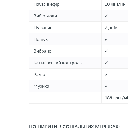
Пауза в ефірі
10 хвилин
Вибір мови
✓
ТБ-запис
7 днів
Пошук
✓
Вибране
✓
Батьківський контроль
✓
Радіо
✓
Музика
✓
189 грн./м
ПОШИРИТИ В СОЦІАЛЬНИХ МЕРЕЖАХ: