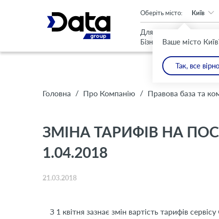
An important update (Chrome 143) is available for your browser
Оберіть місто:
Київ
Для
Для
Ваше місто Київ
Бізнесу
Дому
Так, все вірн
/
/
Головна
Про Компанію
Правова база та ко
ЗМІНА ТАРИФІВ НА ПОС
1.04.2018
21.03.2018
З 1 квітня зазнає змін вартість тарифів сервіс