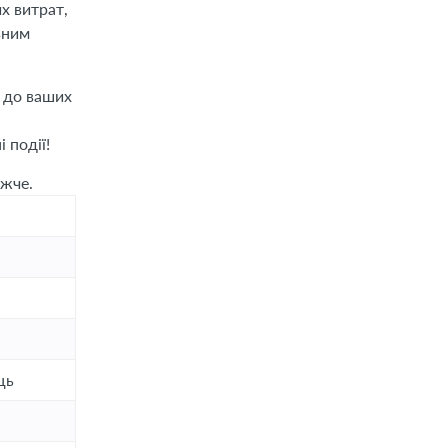
х витрат,
овним
: до ваших
 події!
ижче.
ць