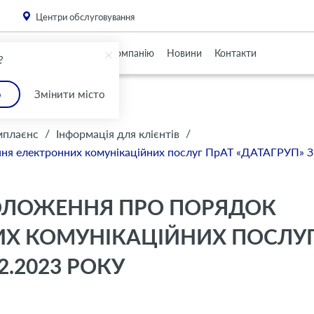
. Please
install this critical browser update
.
Центри обслуговування
Партнерам
Про Компанію
Новини
Контакти
?
о
Змінити місто
/
/
мплаєнс
Інформація для клієнтів
ння електронних комунікаційних послуг ПрАТ «ДАТАГРУП» З 
ПОЛОЖЕННЯ ПРО ПОРЯДОК
Х КОМУНІКАЦІЙНИХ ПОСЛУ
2.2023 РОКУ