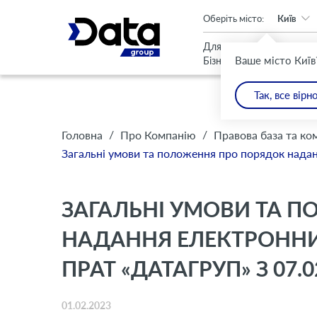
An important update (Chrome 143) is available for your browser
Оберіть місто:
Київ
Для
Для
Ваше місто Київ
Бізнесу
Дому
Так, все вірн
/
/
Головна
Про Компанію
Правова база та ко
Загальні умови та положення про порядок нада
ЗАГАЛЬНІ УМОВИ ТА 
НАДАННЯ ЕЛЕКТРОННИ
ПРАТ «ДАТАГРУП» З 07.0
01.02.2023