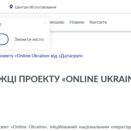
. Please
install this critical browser update
.
Центри обслуговування
Партнерам
Про Компанію
Новини
Контакти
?
о
Змінити місто
оекту «Online Ukraine» від «Датагруп»
ЖЦІ ПРОЕКТУ «ONLINE UKRAI
ект «Online Ukraine», ініційований національним оператор