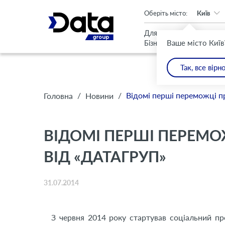
An important update (Chrome 143) is available for your browser
Оберіть місто:
Київ
Для
Для
Ваше місто Київ
Бізнесу
Дому
Так, все вірн
/
/
Відомі перші переможці пр
Головна
Новини
ВІДОМІ ПЕРШІ ПЕРЕМО
ВІД «ДАТАГРУП»
31.07.2014
З червня 2014 року стартував соціальний про