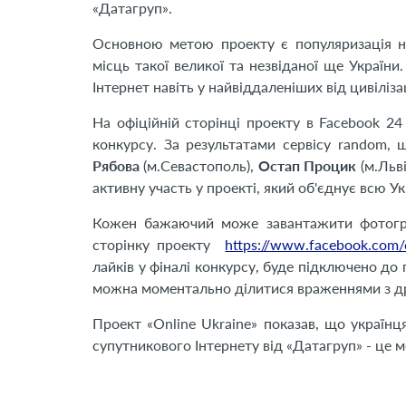
«Датагруп».
Основною метою проекту є популяризація н
місць такої великої та незвіданої ще Україн
Інтернет навіть у найвіддаленіших від цивілізаці
На офіційній сторінці проекту в Facebook 2
конкурсу. За результатами сервісу random,
Рябова
(м.Севастополь),
Остап Процик
(м.Льві
активну участь у проекті, який об'єднує всю Ук
Кожен бажаючий може завантажити фотограф
сторінку проекту
https://www.facebook.com/
лайків у фіналі конкурсу, буде підключено до
можна моментально ділитися враженнями з др
Проект «Online Ukraine» показав, що українц
супутникового Інтернету від «Датагруп» - це м