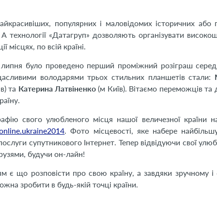
айкрасивіших, популярних і маловідомих історичних або 
и. А технології «Датагруп» дозволяють організувати високо
ї місцях, по всій країні.
4 липня було проведено перший проміжний розіграш серед
 щасливими володарями трьох стильних планшетів стали:
в) та
Катерина Латвіненко
(м Київ). Вітаємо переможців та 
раїну.
ію свого улюбленого місця нашої величезної країни на
online.ukraine2014
. Фото місцевості, яке набере найбільшу
 послуги супутникового Інтернет. Тепер відвідуючи свої улюб
узями, будучи он-лайн!
ям є що розповісти про свою країну, а завдяки зручному і
ожна зробити в будь-якій точці країни.