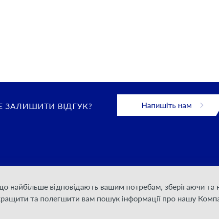
Напишіть нам
 ЗАЛИШИТИ ВІДГУК?
 що найбільше відповідають вашим потребам, зберігаючи т
 конфіденційності
кращити та полегшити вам пошук інформації про нашу Компа
дання послуг