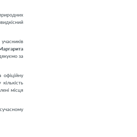
природних
швидкісний
 учасників
Маргарита
дякуємо за
 офіційну
 кількість
лені місця
 сучасному