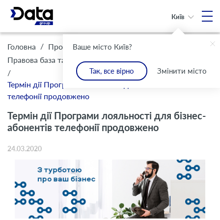
Київ
/
/
Головна
Про Компанію
Ваше місто Київ?
/
Правова база та комплаєнс
Інформація для клієнтів
Так, все вірно
Змінити місто
/
Термін дії Програми лояльності для бізнес-абонентів
телефонії продовжено
Термін дії Програми лояльності для бізнес-
абонентів телефонії продовжено
24.03.2020