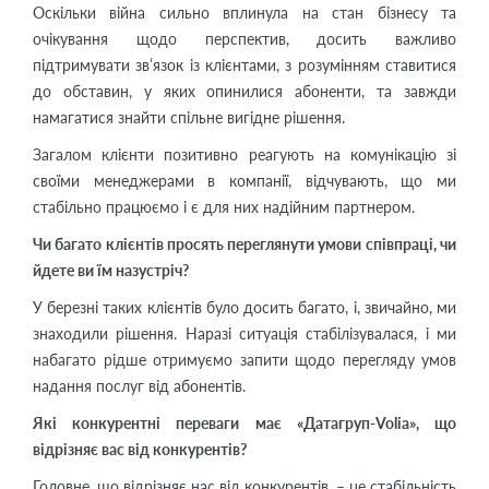
Оскільки війна сильно вплинула на стан бізнесу та
очікування щодо перспектив, досить важливо
підтримувати зв’язок із клієнтами, з розумінням ставитися
до обставин, у яких опинилися абоненти, та завжди
намагатися знайти спільне вигідне рішення.
Загалом клієнти позитивно реагують на комунікацію зі
своїми менеджерами в компанії, відчувають, що ми
стабільно працюємо і є для них надійним партнером.
Чи багато клієнтів просять переглянути умови співпраці, чи
йдете ви їм назустріч?
У березні таких клієнтів було досить багато, і, звичайно, ми
знаходили рішення. Наразі ситуація стабілізувалася, і ми
набагато рідше отримуємо запити щодо перегляду умов
надання послуг від абонентів.
Які конкурентні переваги має «Датагруп-Volia», що
відрізняє вас від конкурентів?
Головне, що відрізняє нас від конкурентів, – це стабільність