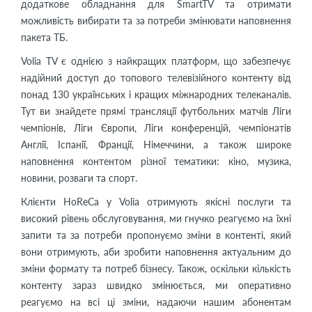
додаткове обладнання для SmartTV та отримати
можливість вибирати та за потреби змінювати наповнення
пакета ТБ.
Volia TV є однією з найкращих платформ, що забезпечує
надійний доступ до топового телевізійного контенту від
понад 130 українських і кращих міжнародних телеканалів.
Тут ви знайдете прямі трансляції футбольних матчів Ліги
чемпіонів, Ліги Європи, Ліги конференцій, чемпіонатів
Англії, Іспанії, Франції, Німеччини, а також широке
наповнення контентом різної тематики: кіно, музика,
новини, розваги та спорт.
Клієнти HoReCa у Volia отримують якісні послуги та
високий рівень обслуговування, ми гнучко реагуємо на їхні
запити та за потреби пропонуємо зміни в контенті, який
вони отримують, аби зробити наповнення актуальним до
зміни формату та потреб бізнесу. Також, оскільки кількість
контенту зараз швидко змінюється, ми оперативно
реагуємо на всі ці зміни, надаючи нашим абонентам