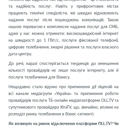
та надійність послуг. Навіть у прифронтових містах
працюють технічні спеціалісти, які швидко відновлюють
надання послуг після пошкоджень комунікацій. Також
нашою перевагою є комплексне надання послуг для СМБ,
адже у нас можна отримати: високошвидкісний інтернет
на швидкості до 1 Гбіт/с, послуги фіксованої телефонії,
цифрове телебачення, хмарні рішення та послуги власного
дата-центру.
До речі, наразі спостерігається тенденція до зменшення
кількості провайдерів не лише послуги інтернету, але й
послуги телебачення для бізнесу.
Нещодавно стало відомо про припинення дії ліцензій на
всі канали медіагрупи «Україна» та припинення роботи
провайдерів послуги ТБ-онлайн медіаплатформи OLL.TV та
супутникового провайдера XtraTV, що, звичайно, вплине на
розподіл ринку телебачення в бізнес-сегменті.
Як вплинуло на ринок відключення платформи OLL.TV? Чи