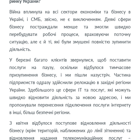
ринку України?
Війна вплинула на всі сектори економіки та бізнесу в
Україні, і СМБ, звісно, не є виключенням. Деякі сфери
бізнесу постраждали менше та змогли швидко
перебудувати робочі процеси, враховуючи поточну
ситуацію, але є й ті, які були змушені повністю зупинити
діяльність.
У березні багато клієнтів звернулися, щоб поставити
послуги на паузу, оскільки відбулося тимчасове
призупинення бізнесу, і ми пішли назустріч. Частина
підприємств одразу здійснили релокацію в західні регіони
України. Здебільшого це сфери ІТ та послуг, які можуть
швидко відновити діяльність за новою адресою, і ми
пропонували перенесення підключення послуги інтернету
в інші, більш безпечні регіони.
З квітня відбулося поступове відновлення діяльності
бізнесу (крім територій, наближених до лінії зіткнення) та
відновлення надання телекомунікаційних послуг –