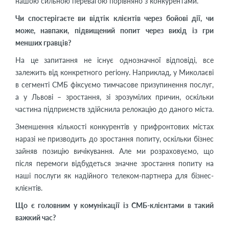
нашою сильною перевагою порівняно з конкурентами.
Чи спостерігаєте ви відтік клієнтів через бойові дії, чи
може, навпаки, підвищений попит через вихід із гри
менших гравців?
На це запитання не існує однозначної відповіді, все
залежить від конкретного регіону. Наприклад, у Миколаєві
в сегменті СМБ фіксуємо тимчасове призупинення послуг,
а у Львові – зростання, зі зрозумілих причин, оскільки
частина підприємств здійснила релокацію до даного міста.
Зменшення кількості конкурентів у прифронтових містах
наразі не призводить до зростання попиту, оскільки бізнес
зайняв позицію вичікування. Але ми розраховуємо, що
після перемоги відбудеться значне зростання попиту на
наші послуги як надійного телеком-партнера для бізнес-
клієнтів.
Що є головним у комунікації із СМБ-клієнтами в такий
важкий час?