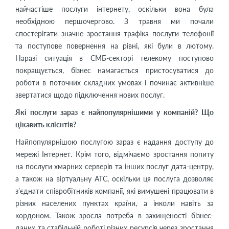
найчастіше послуги інтернету, оскільки вона була
необхідною першочергово. З травня ми почали
спостерігати значне зростання трафіка послуги телефонії
та поступове повернення на рівні, які були в лютому.
Наразі ситуація в СМБ-секторі телекому поступово
покращується, бізнес намагається пристосуватися до
роботи в поточних складних умовах і починає активніше
звертатися щодо підключення нових послуг.
Які послуги зараз є найпопулярнішими у компаній? Що
цікавить клієнтів?
Найпопулярнішою послугою зараз є надання доступу до
мережі Інтернет. Крім того, відмічаємо зростання попиту
на послуги хмарних серверів та інших послуг дата-центру,
а також на віртуальну АТС, оскільки ця послуга дозволяє
з’єднати співробітників компанії, які вимушені працювати в
різних населених пунктах країни, а інколи навіть за
кордоном. Також зросла потреба в захищеності бізнес-
даних та стабільній роботі різних ресурсів через зростання