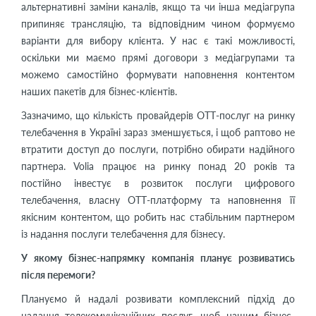
альтернативні заміни каналів, якщо та чи інша медіагрупа
припиняє трансляцію, та відповідним чином формуємо
варіанти для вибору клієнта. У нас є такі можливості,
оскільки ми маємо прямі договори з медіагрупами та
можемо самостійно формувати наповнення контентом
наших пакетів для бізнес-клієнтів.
Зазначимо, що кількість провайдерів ОТТ-послуг на ринку
телебачення в Україні зараз зменшується, і щоб раптово не
втратити доступ до послуги, потрібно обирати надійного
партнера. Volia працює на ринку понад 20 років та
постійно інвестує в розвиток послуги цифрового
телебачення, власну ОТТ-платформу та наповнення її
якісним контентом, що робить нас стабільним партнером
із надання послуги телебачення для бізнесу.
У якому бізнес-напрямку компанія планує розвиватись
після перемоги?
Плануємо й надалі розвивати комплексний підхід до
надання телекомунікаційних послуг, щоб нашим бізнес-