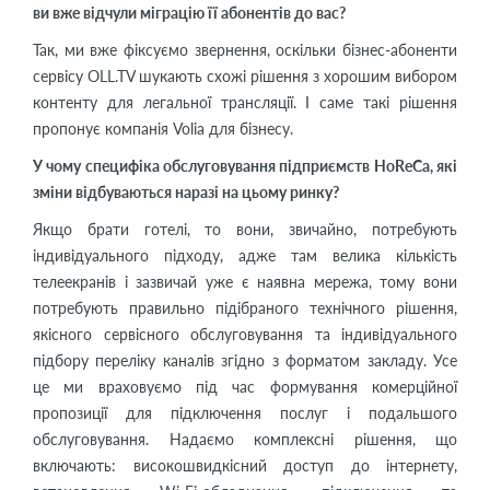
ви вже відчули міграцію її абонентів до вас?
Так, ми вже фіксуємо звернення, оскільки бізнес-абоненти
сервісу OLL.TV шукають схожі рішення з хорошим вибором
контенту для легальної трансляції. І саме такі рішення
пропонує компанія Volia для бізнесу.
У чому специфіка обслуговування підприємств HoReCa, які
зміни відбуваються наразі на цьому ринку?
Якщо брати готелі, то вони, звичайно, потребують
індивідуального підходу, адже там велика кількість
телеекранів і зазвичай уже є наявна мережа, тому вони
потребують правильно підібраного технічного рішення,
якісного сервісного обслуговування та індивідуального
підбору переліку каналів згідно з форматом закладу. Усе
це ми враховуємо під час формування комерційної
пропозиції для підключення послуг і подальшого
обслуговування. Надаємо комплексні рішення, що
включають: високошвидкісний доступ до інтернету,