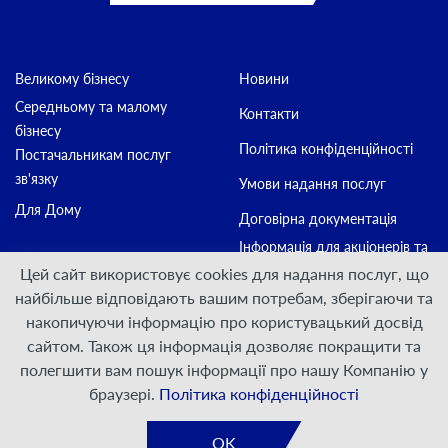
Великому бізнесу
Новини
Середньому та малому
Контакти
бізнесу
Політика конфіденційності
Постачальникам послуг
зв'язку
Умови надання послуг
Для Дому
Договірна документація
Інформація для акціонерів та
стейкхолдерів
Цей сайт використовує cookies для надання послуг, що
найбільше відповідають вашим потребам, зберігаючи та
накопичуючи інформацію про користувацький досвід
Приєднуйтесь:
сайтом. Також ця інформація дозволяє покращити та
полегшити вам пошук інформації про нашу Компанію у
© ПрАТ "ДАТАГРУП", 2000 — 2026
браузері.
Політика конфіденційності
Розроблено
VIS-A-VIS
OK