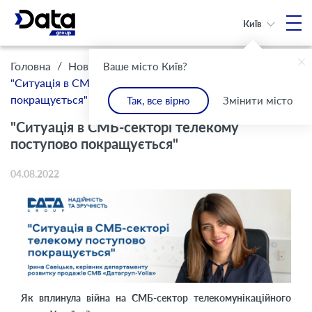
Київ
/
/
Головна
Новини
Ваше місто Київ?
"Ситуація в СМБ-секторі телекому поступово
покращується"
Так, все вірно
Змінити місто
"Ситуація в СМБ-секторі телекому
поступово покращується"
04.08.2022
Як вплинула війна на СМБ
-
сектор телекомунікаційного