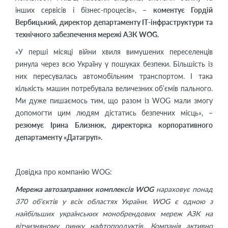
інших сервісів і бізнес-процесів», –
коментує Гордій
Вербицький, директор департаменту ІТ-інфраструктури та
технічного забезпечення мережі АЗК WOG.
«У перші місяці війни хвиля вимушених переселенців
ринула через всю Україну у пошуках безпеки. Більшість із
них пересувалась автомобільним транспортом. І така
кількість машин потребувала величезних об’ємів пального.
Ми дуже пишаємось тим, що разом із WOG мали змогу
допомогти цим людям дістатись безпечних місць», –
резюмує Ірина Близнюк, директорка корпоративного
департаменту «Датагруп».
Довідка про компанію WOG:
Мережа автозаправних комплексів WOG
нараховує понад
370 об'єктів у всіх областях України. WOG є одною з
найбільших українських монобрендових мереж АЗК на
вітчизняному ринку нафтопродуктів. Компанія активно