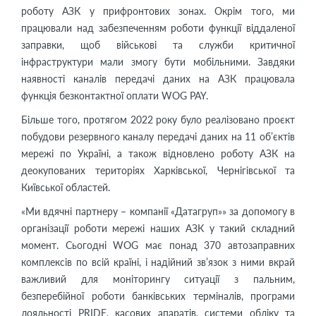
роботу АЗК у прифронтових зонах. Окрім того, ми
працювали над забезпеченням роботи функції віддаленої
заправки, щоб військові та служби критичної
інфраструктури мали змогу бути мобільними. Завдяки
наявності каналів передачі даних на АЗК працювала
функція безконтактної оплати WOG PAY.
Більше того, протягом 2022 року було реалізовано проєкт
побудови резервного каналу передачі даних на 11 об’єктів
мережі по Україні, а також відновлено роботу АЗК на
деокупованих територіях Харківської, Чернігівської та
Київської областей.
«Ми вдячні партнеру – компанії «Датагруп»» за допомогу в
організації роботи мережі наших АЗК у такий складний
момент. Сьогодні WOG має понад 370 автозаправних
комплексів по всій країні, і надійний зв’язок з ними вкрай
важливий для моніторингу ситуації з пальним,
безперебійної роботи банківських терміналів, програми
лояльності PRIDE, касових апаратів, системи обліку та