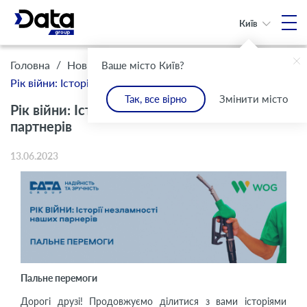
Київ
/
/
Головна
Новини
Ваше місто Київ?
Рік війни: Історії незламності наших партнерів
Так, все вірно
Змінити місто
Рік війни: Історії незламності наших
партнерів
13.06.2023
Пальне перемоги
Дорогі друзі! Продовжуємо ділитися з вами історіями