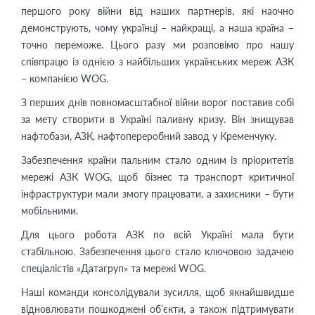
першого року війни від наших партнерів, які наочно
демонструють, чому українці – найкращі, а наша країна –
точно переможе. Цього разу ми розповімо про нашу
співпрацю із однією з найбільших українських мереж АЗК
– компанією WOG.
З перших днів повномасштабної війни ворог поставив собі
за мету створити в Україні паливну кризу. Він знищував
нафтобази, АЗК, нафтопереробний завод у Кременчуку.
Забезпечення країни пальним стало одним із пріоритетів
мережі АЗК WOG, щоб бізнес та транспорт критичної
інфраструктури мали змогу працювати, а захисники – бути
мобільними.
Для цього робота АЗК по всій Україні мала бути
стабільною. Забезпечення цього стало ключовою задачею
спеціалістів «Датагруп» та мережі WOG.
Наші команди консолідували зусилля, щоб якнайшвидше
відновлювати пошкоджені об’єкти, а також підтримувати