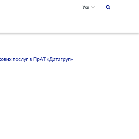
Укр
ових послуг в ПрАТ «Датагруп»