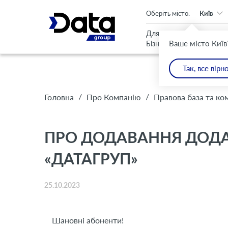
An important update (Chrome 143) is available for your browser
Оберіть місто:
Київ
Для
Для
Ваше місто Київ
Бізнесу
Дому
Так, все вірн
/
/
Головна
Про Компанію
Правова база та ко
ПРО ДОДАВАННЯ ДОДА
«ДАТАГРУП»
25.10.2023
Шановні абоненти!