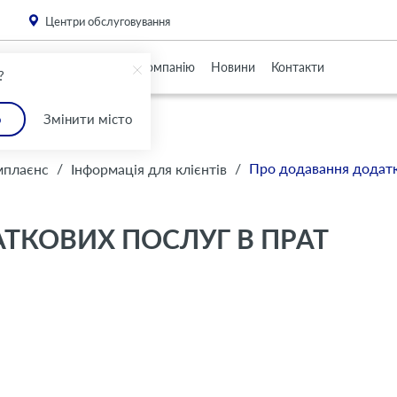
. Please
install this critical browser update
.
Центри обслуговування
Партнерам
Про Компанію
Новини
Контакти
?
о
Змінити місто
/
/
Про додавання додатк
мплаєнс
Інформація для клієнтів
ТКОВИХ ПОСЛУГ В ПРАТ