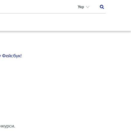
Укр
у Фейсбук!
нкурси.