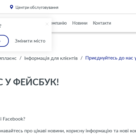
. Please
install this critical browser update
.
Центри обслуговування
Партнерам
Про Компанію
Новини
Контакти
?
о
Змінити місто
/
/
Приєднуйтесь до нас 
мплаєнс
Інформація для клієнтів
 У ФЕЙСБУК!
і Facebook?
навайтесь про цікаві новини, корисну інформацію та нові ко