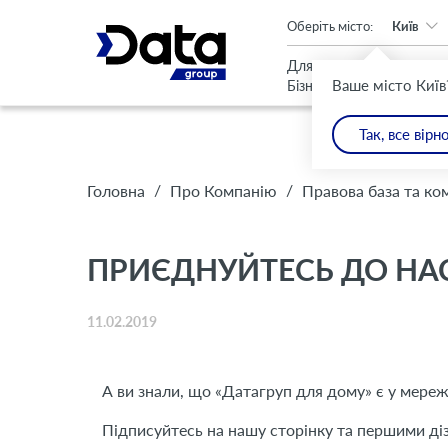
An important update (Chrome 143) is available for your browser
Оберіть місто:
Київ
Для
Для
Ваше місто Київ
Бізнесу
Дому
Так, все вірн
/
/
Головна
Про Компанію
Правова база та ко
ПРИЄДНУЙТЕСЬ ДО НАС
11.02.2019
А ви знали, що «Датагруп для дому» є у мереж
Підписуйтесь на нашу сторінку та першими діз