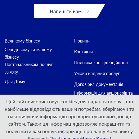
Напишіть нам
Великому бізнесу
Новини
Середньому та малому
Контакти
бізнесу
Політика конфіденційності
Постачальникам послуг
зв'язку
Умови надання послуг
Для Дому
Договірна документація
Інформація для акціонерів та
стейкхолдерів
Цей сайт використовує cookies для надання послуг, що
найбільше відповідають вашим потребам, зберігаючи та
накопичуючи інформацію про користувацький досвід
Приєднуйтесь:
сайтом. Також ця інформація дозволяє покращити та
полегшити вам пошук інформації про нашу Компанію у
© ПрАТ "ДАТАГРУП", 2000 — 2026
браузері.
Політика конфіденційності