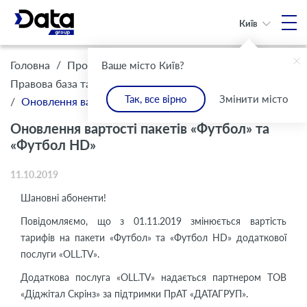
Київ
/
/
Головна
Про Компанію
Ваше місто Київ?
/
Правова база та комплаєнс
Інформація для клієнтів
Так, все вірно
Змінити місто
/
Оновлення вартості пакетів «Футбол» та «Футбол HD»
Оновлення вартості пакетів «Футбол» та
«Футбол HD»
11.10.2019
Шановні абоненти!
Повідомляємо, що з 01.11.2019 змінюється вартість
тарифів на пакети «Футбол» та «Футбол HD» додаткової
послуги «OLL.TV».
Додаткова послуга «OLL.TV» надається партнером ТОВ
«Діджітал Скрінз» за підтримки ПрАТ «ДАТАГРУП».