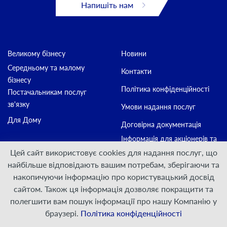
Напишіть нам
Великому бізнесу
Новини
Середньому та малому
Контакти
бізнесу
Політика конфіденційності
Постачальникам послуг
зв'язку
Умови надання послуг
Для Дому
Договірна документація
Інформація для акціонерів та
стейкхолдерів
Цей сайт використовує cookies для надання послуг, що
найбільше відповідають вашим потребам, зберігаючи та
накопичуючи інформацію про користувацький досвід
Приєднуйтесь:
сайтом. Також ця інформація дозволяє покращити та
полегшити вам пошук інформації про нашу Компанію у
© ПрАТ "ДАТАГРУП", 2000 — 2026
браузері.
Політика конфіденційності