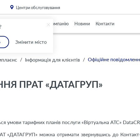
. Please
install this critical browser update
.
Центри обслуговування
Партнерам
Про Компанію
Новини
Контакти
?
о
Змінити місто
/
/
Офіційне повідомлен
мплаєнс
Інформація для клієнтів
НЯ ПРАТ «ДАТАГРУП»
ься умови тарифних планів послуги «Віртуальна АТС» DataC
рАТ «ДАТАГРУП» можна отримати звернувшись до Контакт-