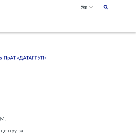
Укр
ня ПрАТ «ДАТАГРУП»
RM.
центру за