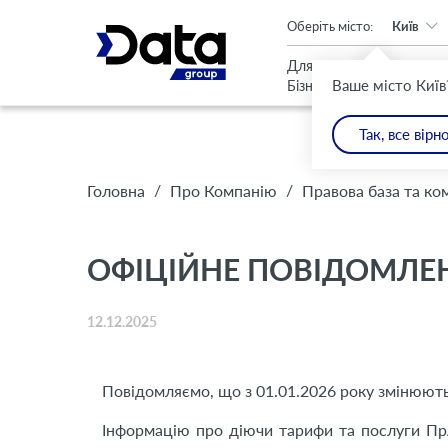
An important update (Chrome 143) is available for your browser
Оберіть місто:
Київ
Для
Для
Ваше місто Київ
Бізнесу
Дому
Так, все вірн
/
/
Головна
Про Компанію
Правова база та ко
ОФІЦІЙНЕ ПОВІДОМЛЕН
12.12.2025
Повідомляємо, що з 01.01.2026 року змінюют
Інформацію про діючи тарифи та послуги П