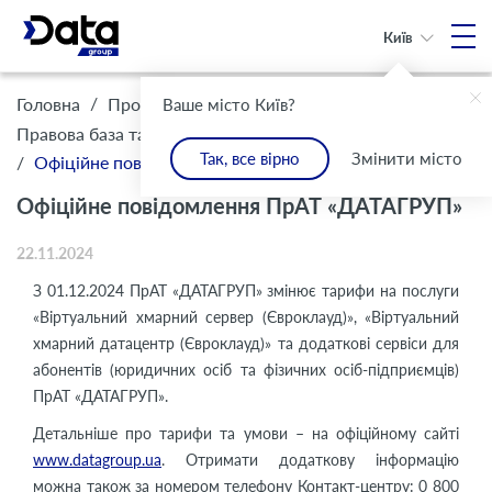
Київ
/
/
Головна
Про Компанію
Ваше місто Київ?
/
Правова база та комплаєнс
Інформація для клієнтів
Так, все вірно
Змінити місто
/
Офіційне повідомлення ПрАТ «ДАТАГРУП»
Офіційне повідомлення ПрАТ «ДАТАГРУП»
22.11.2024
З 01.12.2024 ПрАТ «ДАТАГРУП» змінює тарифи на послуги
«Віртуальний хмарний сервер (Євроклауд)», «Віртуальний
хмарний датацентр (Євроклауд)» та додаткові сервіси для
абонентів (юридичних осіб та фізичних осіб-підприємців)
ПрАТ «ДАТАГРУП».
Детальніше про тарифи та умови – на офіційному сайті
www.datagroup.ua
. Отримати додаткову інформацію
можна також за номером телефону Контакт-центру: 0 800