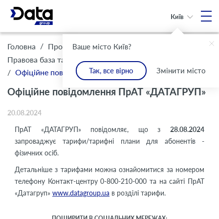
Київ
/
/
Головна
Про Компанію
Ваше місто Київ?
/
Правова база та комплаєнс
Інформація для клієнтів
Так, все вірно
Змінити місто
/
Офіційне повідомлення ПрАТ «ДАТАГРУП»
Офіційне повідомлення ПрАТ «ДАТАГРУП»
20.08.2024
ПрАТ «ДАТАГРУП» повідомляє, що з
28.08.2024
запроваджує тарифи/тарифні плани для абонентів -
фізичних осіб.
Детальніше з тарифами можна ознайомитися за номером
телефону Контакт-центру 0-800-210-000 та на сайті ПрАТ
«Датагруп»
www.datagroup.ua
в розділі тарифи.
ПОШИРИТИ В СОЦІАЛЬНИХ МЕРЕЖАХ: