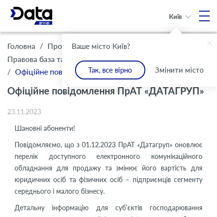
Київ
/
/
Головна
Про Компанію
Ваше місто Київ?
/
Правова база та комплаєнс
Інформація для клієнтів
Так, все вірно
Змінити місто
/
Офіційне повідомлення ПрАТ «ДАТАГРУП»
Офіційне повідомлення ПрАТ «ДАТАГРУП»
23.11.2023
Шановні абоненти!
Повідомляємо, що з 01.12.2023 ПрАТ «Датагруп» оновлює
перелік доступного електронного комунікаційного
обладнання для продажу та змінює його вартість для
юридичних осіб та фізичних осіб – підприємців сегменту
середнього і малого бізнесу.
Детальну інформацію для суб’єктів господарювання