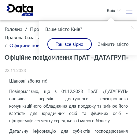
Київ
/
/
Головна
Про Компанію
Ваше місто Київ?
/
Правова база та комплаєнс
Інформація для клієнтів
Так, все вірно
Змінити місто
/
Офіційне повідомлення ПрАТ «ДАТАГРУП»
Офіційне повідомлення ПрАТ «ДАТАГРУП»
23.11.2023
Шановні абоненти!
Повідомляємо, що з 01.12.2023 ПрАТ «ДАТАГРУП»
оновлює перелік доступного електронного
комунікаційного обладнання для продажу та змінює його
вартість для юридичних осіб та фізичних осіб –
підприємців сегменту середнього і малого бізнесу.
Детальну інформацію для суб’єктів господарювання