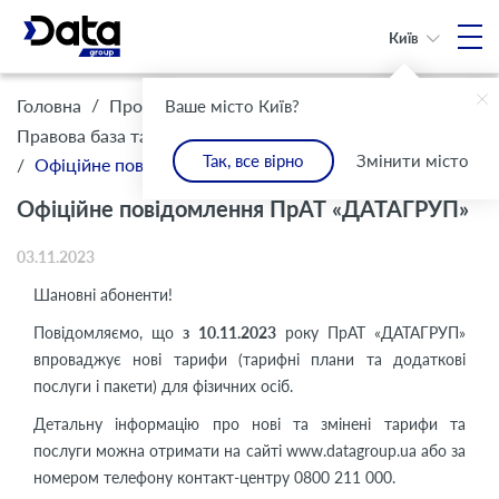
Київ
/
/
Головна
Про Компанію
Ваше місто Київ?
/
Правова база та комплаєнс
Інформація для клієнтів
Так, все вірно
Змінити місто
/
Офіційне повідомлення ПрАТ «ДАТАГРУП»
Офіційне повідомлення ПрАТ «ДАТАГРУП»
03.11.2023
Шановні абоненти!
Повідомляємо, що
з 10.11.2023
року ПрАТ «ДАТАГРУП»
впроваджує нові тарифи (тарифні плани та додаткові
послуги і пакети) для фізичних осіб.
Детальну інформацію про нові та змінені тарифи та
послуги можна отримати на сайті www.datagroup.ua або за
номером телефону контакт-центру 0800 211 000.