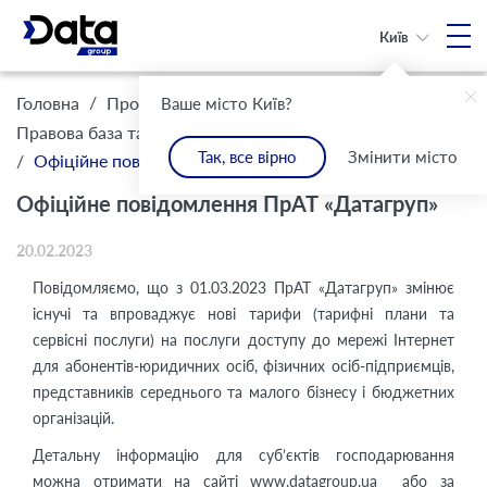
Київ
/
/
Головна
Про Компанію
Ваше місто Київ?
/
Правова база та комплаєнс
Інформація для клієнтів
Так, все вірно
Змінити місто
/
Офіційне повідомлення ПрАТ «Датагруп»
Офіційне повідомлення ПрАТ «Датагруп»
20.02.2023
Повідомляємо, що з 01.03.2023 ПрАТ «Датагруп» змінює
існучі та впроваджує нові тарифи (тарифні плани та
сервісні послуги) на послуги доступу до мережі Інтернет
для абонентів-юридичних осіб, фізичних осіб-підприємців,
представників середнього та малого бізнесу і бюджетних
організацій.
Детальну інформацію для суб’єктів господарювання
можна отримати на сайті www.datagroup.ua або за