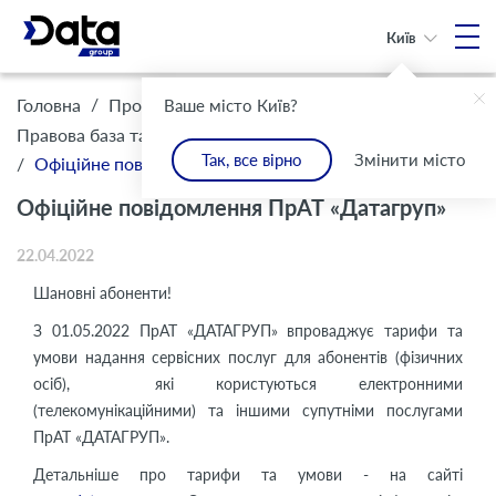
Київ
/
/
Головна
Про Компанію
Ваше місто Київ?
/
Правова база та комплаєнс
Інформація для клієнтів
Так, все вірно
Змінити місто
/
Офіційне повідомлення ПрАТ «Датагруп»
Офіційне повідомлення ПрАТ «Датагруп»
22.04.2022
Шановні абоненти!
З 01.05.2022 ПрАТ «ДАТАГРУП» впроваджує тарифи та
умови надання сервісних послуг для абонентів (фізичних
осіб), які користуються електронними
(телекомунікаційними) та іншими супутніми послугами
ПрАТ «ДАТАГРУП».
Детальніше про тарифи та умови - на сайті