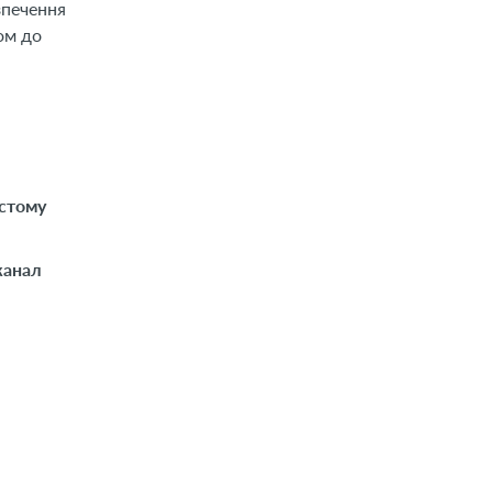
зпечення
ом до
истому
канал