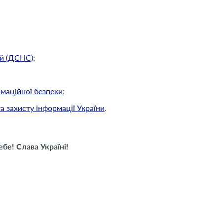
ій (ДСНС)
;
рмаційної безпеки
;
а захисту інформації України
.
бе! Слава Україні!