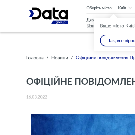
An important update (Chrome 143) is available for your browser
Оберіть місто:
Київ
Для
Для
Ваше місто Київ
Бізнесу
Дому
Так, все вірн
/
/
Офіційне повідомлення П
Головна
Новини
ОФІЦІЙНЕ ПОВІДОМЛЕН
16.03.2022