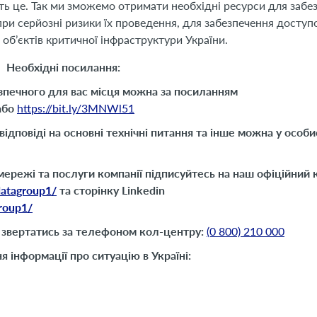
ть це. Так ми зможемо отримати необхідні ресурси для забе
при серйозні ризики їх проведення, для забезпечення доступ
 об’єктів критичної інфраструктури України.
Необхідні посилання:
печного для вас місця можна за посиланням
або
https://bit.ly/3MNWl51
відповіді на основні технічні питання та інше можна у особ
ережі та послуги компанії підписуйтесь на
наш офіційний 
atagroup1/
та сторінку
Linkedin
roup1/
звертатись за телефоном кол-центру:
(0 800) 210 000
 інформації про ситуацію в Україні: