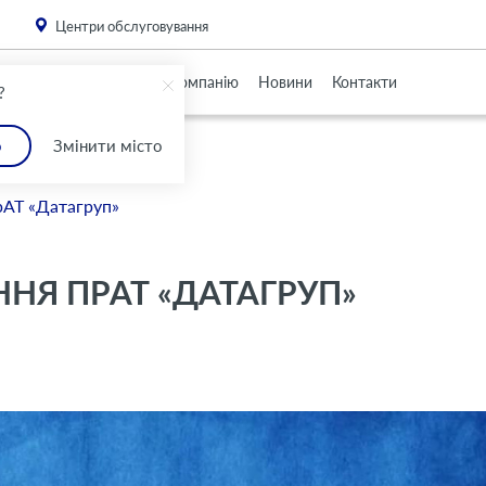
. Please
install this critical browser update
.
Центри обслуговування
Партнерам
Про Компанію
Новини
Контакти
?
о
Змінити місто
рАТ «Датагруп»
НЯ ПРАТ «ДАТАГРУП»