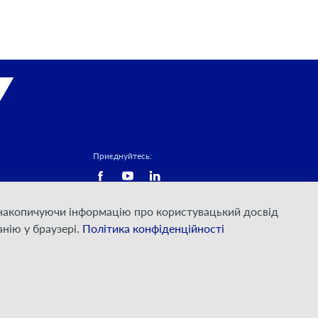
Приєднуйтесь:
а накопичуючи інформацію про користувацький досвід
нію у браузері.
Політика конфіденційності
© ПрАТ "ДАТАГРУП", 2000 — 2026
Розроблено
VIS-A-VIS