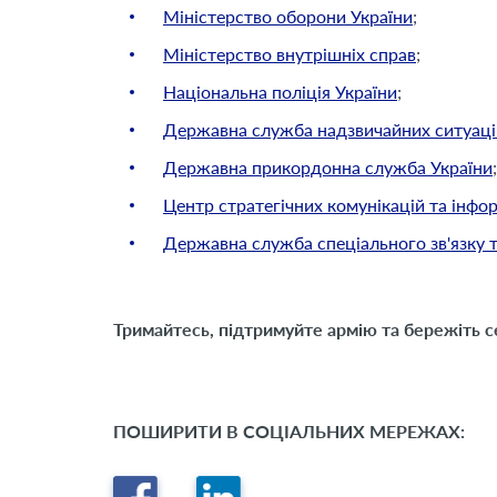
Міністерство оборони України
;
Міністерство внутрішніх справ
;
Національна поліція України
;
Державна служба надзвичайних ситуац
Державна прикордонна служба України
;
Центр стратегічних комунікацій та інфо
Державна служба спеціального зв'язку т
Тримайтесь, підтримуйте армію та бережіть се
ПОШИРИТИ В СОЦІАЛЬНИХ МЕРЕЖАХ: