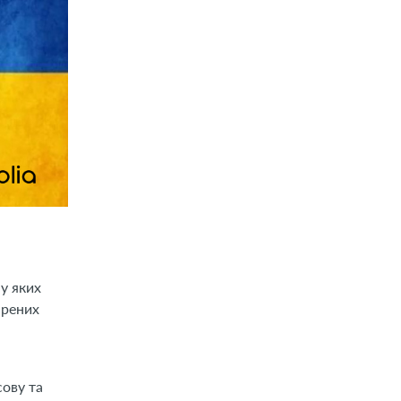
у яких
ірених
сову та