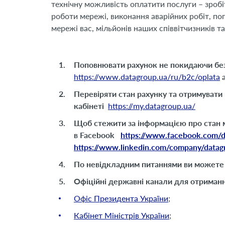
технічну можливість оплатити послуги – зробі
роботи мережі, виконання аварійних робіт, по
мережі вас, мільйонів наших співвітчизників та
Поповнювати рахунок не покидаючи без
https://www.datagroup.ua/ru/b2c/oplata
Перевіряти стан рахунку та отримувати 
кабінеті
https://my.datagroup.ua/
Щоб стежити за інформацією про стан м
в
Facebook
https://www.facebook.com/d
https://www.linkedin.com/company/datag
По невідкладним питаннями ви можете 
Офіційні державні канали для отримання
Офіс Президента України
;
Кабінет Міністрів України
;