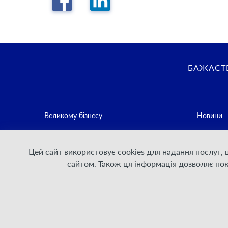
БАЖАЄТЕ
Великому бізнесу
Новини
Середньому та малому бізнесу
Контакти
Цей сайт використовує cookies для надання послуг,
Постачальникам послуг зв'язку
Політика
сайтом. Також ця інформація дозволяє по
Для Дому
Умови на
Договірн
Інформаці
стейкхол