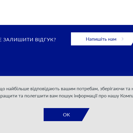
Напишіть нам
 ЗАЛИШИТИ ВІДГУК?
 що найбільше відповідають вашим потребам, зберігаючи т
 конфіденційності
кращити та полегшити вам пошук інформації про нашу Компа
дання послуг
а документація
OK
я для акціонерів та
дерів