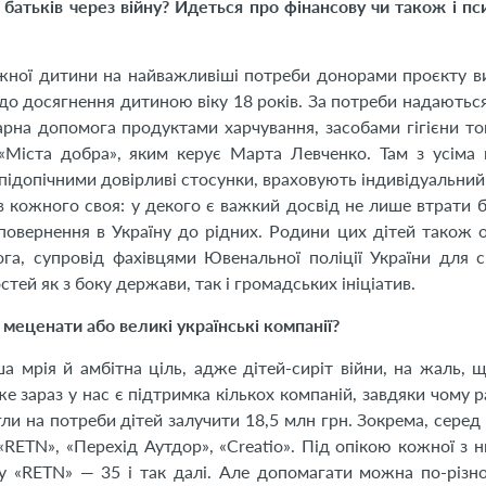
 батьків через війну? Йдеться про фінансову чи також і пс
жної дитини на найважливіші потреби донорами проєкту в
 до досягнення дитиною віку 18 років. За потреби надаютьс
рна допомога продуктами харчування, засобами гігієни т
«Міста добра», яким керує Марта Левченко. Там з усіма
ідопічними довірливі стосунки, враховують індивідуальний п
в кожного своя: у декого є важкий досвід не лише втрати ба
повернення в Україну до рідних. Родини цих дітей також
га, супровід фахівцями Ювенальної поліції України для 
тей як з боку держави, так і громадських ініціатив.
меценати або великі українські компанії?
а мрія й амбітна ціль, адже дітей-сиріт війни, на жаль, 
е зараз у нас є підтримка кількох компаній, завдяки чому р
гли на потреби дітей залучити 18,5 млн грн. Зокрема, серед 
«RETN», «Перехід Аутдор», «Creatio». Під опікою кожної з н
, у «RETN» — 35 і так далі. Але допомагати можна по-різн