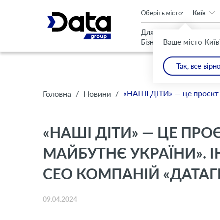
An important update (Chrome 143) is available for your browser
Оберіть місто:
Київ
Для
Для
Ваше місто Київ
Бізнесу
Дому
Так, все вірн
/
/
«НАШІ ДІТИ» — це проєкт 
Головна
Новини
«НАШІ ДІТИ» — ЦЕ ПРО
МАЙБУТНЄ УКРАЇНИ». 
СЕО КОМПАНІЙ «ДАТАГР
09.04.2024