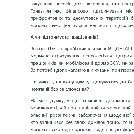
закупівлю насосів для населення, що пост
Тривалий час фінансово підтримували мі
прифронтових та деокупованих територій 
допомагаємо Центру спасіння життя, що займа
А чи підтримуєте працівників?
Звісно. Для співробітників компаній «ДАТАГРУ
медичне страхування, психологічна підтрим
працівників, які мобілізовані до лав ЗСУ, ми 
За потреби допомагаємо в лікуванні при поран
Чи мають, на вашу думку, долучатися до благ
компанії без виключення?
На мою думку, якщо ти можеш допомогти — 
можливості, а й про ціннісний та моральний в
власний розвиток чи забезпечення щоденної р
хто залишився без своїх домівок тощо. Усім
допомагаємо одне одному, веде нас до фор