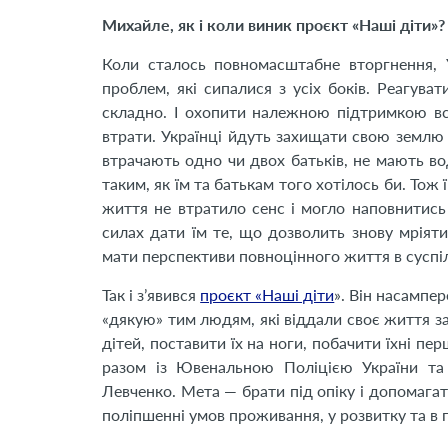
Михайле, як і коли виник проєкт «Наші діти»? 
Коли сталось повномасштабне вторгнення, У
проблем, які сипалися з усіх боків. Реагува
складно. І охопити належною підтримкою всі
втрати. Українці йдуть захищати свою землю і
втрачають одно чи двох батьків, не мають в
таким, як їм та батькам того хотілось би. Тож
життя не втратило сенс і могло наповнитись
силах дати їм те, що дозволить знову мріяти
мати перспективи повноцінного життя в суспіл
Так і з’явився
проєкт «Наші діти
». Він насампе
«дякую» тим людям, які віддали своє життя 
дітей, поставити їх на ноги, побачити їхні п
разом із Ювенальною Поліцією України т
Левченко. Мета — брати під опіку і допомагат
поліпшенні умов проживання, у розвитку та в 