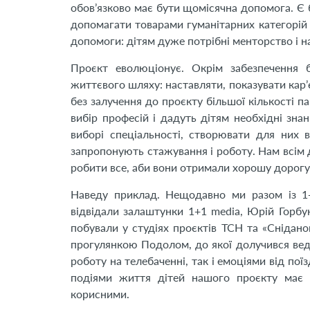
обов’язково має бути щомісячна допомога. Є 
допомагати товарами гуманітарних категорій
допомоги: дітям дуже потрібні менторство і н
Проєкт еволюціонує. Окрім забезпечення б
життєвого шляху: наставляти, показувати кар’є
без залучення до проєкту більшої кількості 
вибір професій і дадуть дітям необхідні зна
виборі спеціальності, створювати для них 
запропонують стажування і роботу. Нам всім д
робити все, аби вони отримали хорошу дорогу 
Наведу приклад. Нещодавно ми разом із 1
відвідали залаштунки 1+1 media, Юрій Горбун
побували у студіях проєктів ТСН та «Снідан
прогулянкою Подолом, до якої долучився вед
роботу на телебаченні, так і емоціями від пої
подіями життя дітей нашого проєкту має н
корисними.