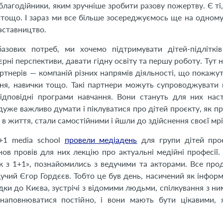
благодійники, яким зручніше зробити разову пожертву. Є ті
 тощо. І зараз ми все більше зосереджуємось ще на одном
аставництво.
азових потреб, ми хочемо підтримувати дітей-підлітків
рні перспективи, давати гідну освіту та першу роботу. Тут н
партнерів — компаній різних напрямів діяльності, що покаж
ння, навички тощо. Такі партнери можуть супроводжувати п
відповідні програми навчання. Вони стануть для них нас
уже важливо думати і піклуватися про дітей проєкту, як пр
в життя, стали самостійними і йшли до здійснення своєї мрі
+1 media school
провели медіадень
для групи дітей проє
ов провів для них лекцію про актуальні медійні професії.
ок з 1+1», познайомились з ведучими та акторами. Все пр
учий Єгор Гордєєв. Тобто це був день, насичений як інфор
здки до Києва, зустрічі з відомими людьми, спілкування з ни
аповнюватися постійно, і вони мають бути цікавими, я