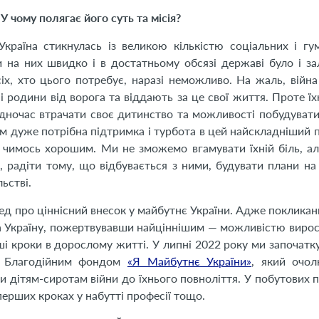
У чому полягає його суть та місія?
країна стикнулась із великою кількістю соціальних і гу
ти на них швидко і в достатньому обсязі державі було і з
х, хто цього потребує, наразі неможливо. На жаль, війн
 родини від ворога та віддають за це свої життя. Проте їхні
одночас втрачати своє дитинство та можливості побудуват
 їм дуже потрібна підтримка і турбота в цей найскладніший п
 чимось хорошим. Ми не зможемо вгамувати їхній біль, а
, радіти тому, що відбувається з ними, будувати плани на
ьстві.
ред про ціннісний внесок у майбутнє України. Адже покликан
за Україну, пожертвувавши найціннішим — можливістю вирос
ерші кроки в дорослому житті. У липні 2022 року ми започатк
а Благодійним фондом
«Я Майбутнє України»
, який очо
и дітям-сиротам війни до їхнього повноліття. У побутових п
перших кроках у набутті професії тощо.