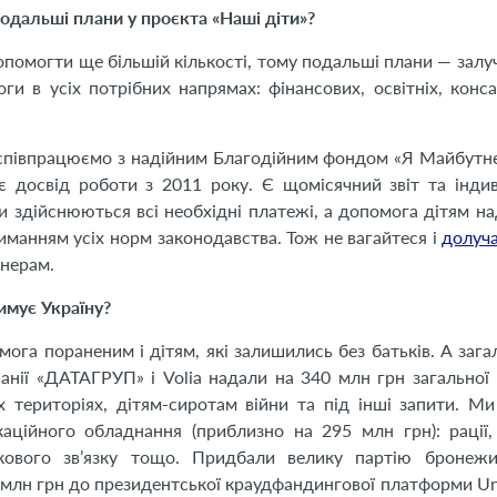
подальші плани у проєкта «Наші діти»?
опомогти ще більшій кількості, тому подальші плани — залу
и в усіх потрібних напрямах: фінансових, освітніх, конс
співпрацюємо з надійним Благодійним фондом «Я Майбутнє
є досвід роботи з 2011 року. Є щомісячний звіт та інди
 здійснюються всі необхідні платежі, а допомога дітям на
манням усіх норм законодавства. Тож не вагайтеся і
долуч
тнерам.
римує Україну?
ога пораненим і дітям, які залишились без батьків. А зага
нії «ДАТАГРУП» і Volia надали на 340 млн грн загальної
 територіях, дітям-сиротам війни та під інші запити. М
аційного обладнання (приблизно на 295 млн грн): рації,
икового зв’язку тощо. Придбали велику партію бронежи
 млн грн до президентської краудфандингової платформи Un