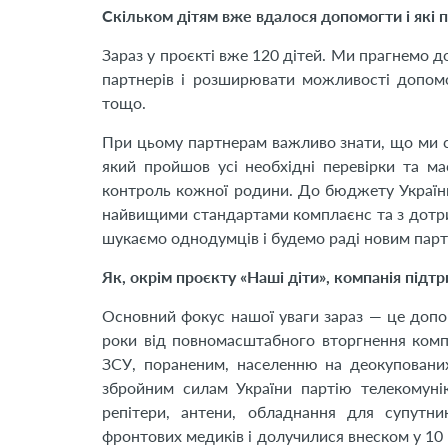
Скільком дітям вже вдалося допомогти і які 
Зараз у проєкті вже 120 дітей. Ми прагнемо д
партнерів і розширювати можливості допомог
тощо.
При цьому партнерам важливо знати, що ми 
який пройшов усі необхідні перевірки та ма
контроль кожної родини. До бюджету України
найвищими стандартами комплаєнс та з дотри
шукаємо однодумців і будемо раді новим пар
Як, окрім проєкту «Наші діти», компанія підт
Основний фокус нашої уваги зараз — це допом
роки від повномасштабного вторгнення компа
ЗСУ, пораненим, населенню на деокупованих
збройним силам України партію телекомунік
репітери, антени, обладнання для супутн
фронтових медиків і долучилися внеском у 10