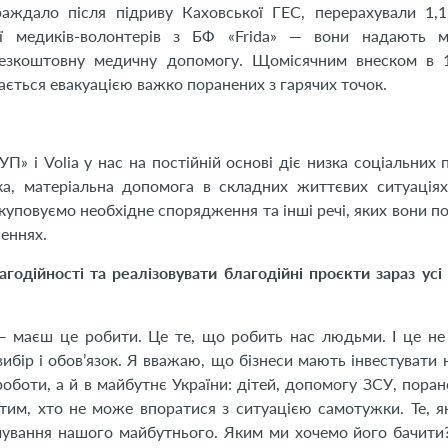
раждало після підриву Каховської ГЕС, перерахували 1,1
сії медиків-волонтерів з БФ «Frida» — вони надають 
безкоштовну медичну допомогу. Щомісячним внеском в 
ється евакуацією важко поранених з гарячих точок.
П» і Volia у нас на постійній основі діє низка соціальних 
ка, матеріальна допомога в складних життєвих ситуація
закуповуємо необхідне спорядження та інші речі, яких вони п
еннях.
одійності та реалізовувати благодійні проєкти зараз усі 
маєш це робити. Це те, що робить нас людьми. І це не
ибір і обов’язок. Я вважаю, що бізнеси мають інвестувати н
оботи, а й в майбутнє України: дітей, допомогу ЗСУ, поран
 тим, хто не може впоратися з ситуацією самотужки. Те, я
мування нашого майбутнього. Яким ми хочемо його бачити