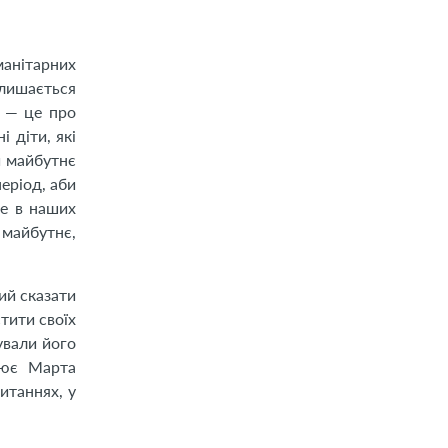
манітарних
алишається
а — це про
 діти, які
и майбутнє
еріод, аби
ле в наших
 майбутнє,
ий сказати
тити своїх
ували його
лює Марта
итаннях, у