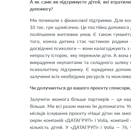
А як саме ви підтримуєте дітей, які втратили
допомогу?
Ми починали з фінансової підтримки. Для ко
10 тис. грн щомісячно. Це постійна допомога
поліпшення житлових умов. Є також гуманіта
того, кожна дитина стає частиною родини 
досвідчені психологи — вони налагоджують з п
непросту історію, яку пережили діти. А вона 
викрадення окупантами та складного шляху 
психологічну підтримку. Є юридична допомо
залученні всіх необхідних ресурсів та можливос
Чи долучаються до вашого проєкту спонсори, 
Залучити якомога більше партнерів — це наш
більше. Ми всі разом маємо їм допомагати. Уж
місяців існування проєкту «Наші діти» ми змо
окрім компаній «ДАТАГРУП» і Volia, компанії 
кількість дітей. У «ДАТАГРУП» і Volia — 76