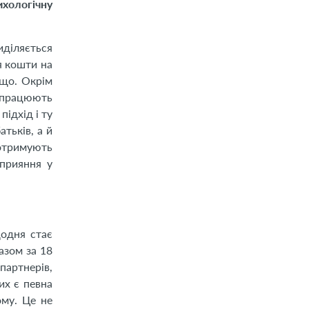
ихологічну
иділяється
я кошти на
ощо. Окрім
 працюють
ідхід і ту
тьків, а й
 отримують
сприяння у
щодня стає
азом за 18
партнерів,
их є певна
ому. Це не