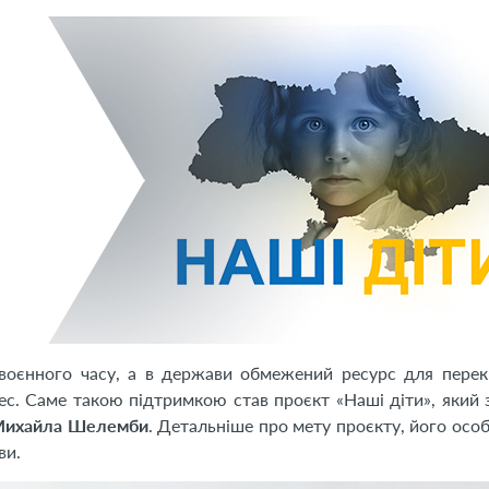
воєнного часу, а в держави обмежений ресурс для перек
с. Саме такою підтримкою став проєкт «Наші діти», який з
ихайла Шелемби
. Детальніше про мету проєкту, його особ
ви.