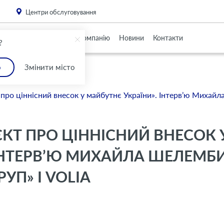
. Please
install this critical browser update
.
Центри обслуговування
Партнерам
Про Компанію
Новини
Контакти
?
о
Змінити місто
про ціннісний внесок у майбутнє України». Інтерв’ю Михай
ЄКТ ПРО ЦІННІСНИЙ ВНЕСОК 
ІНТЕРВ’Ю МИХАЙЛА ШЕЛЕМБИ
УП» І VOLIA