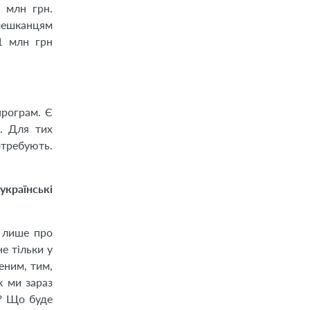
 млн грн.
мешканцям
1 млн грн
програм. Є
х. Для тих
отребують.
українські
 лише про
е тільки у
еним, тим,
к ми зараз
? Що буде