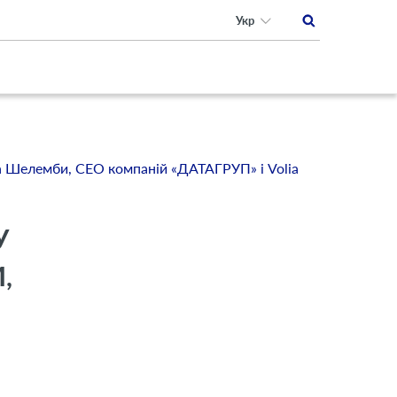
Укр
ла Шелемби, СЕО компаній «ДАТАГРУП» і Volia
У
,