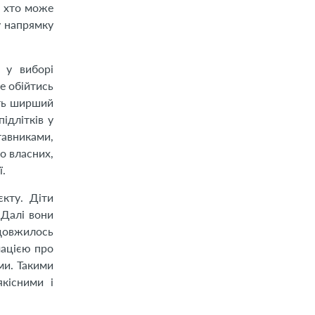
, хто може
у напрямку
 у виборі
е обійтись
уть ширший
ідлітків у
тавниками,
о власних,
ї.
кту. Діти
 Далі вони
одовжилось
мацією про
ми. Такими
кісними і