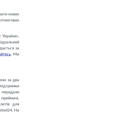
чати нових
алтингових
 України»,
відуальний
дається за
айтесь
. Ми
лом за два
 підтримки
и передали
 приймачі,
летів для
ited24. На