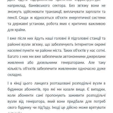
наприклад, банківського сектора. Без зв’язку вони не
зможуть здійснювати транзакції, виплачувати зарплати та
пенсії. Сюди ж відносяться об’єкти енергетичної системи
та державні установи, робота яких є критично важливою
для країни.
І вже після них йдуть наші головні й підголовні станції та
районні вузли зв’язку, що забезпечують Інтернетом окремі
населені пункти чи райони міста. Таких об’єктів у нас сотні.
Багато з них ми вже забезпечили автономними джерелами
живлення або дизельними генераторами. Але таку
кількість об’єктів забезпечити живленням одночасно дуже
складно.
І в кінці цього ланцюга розташовані розподільчі вузли в
будинках абонентів, про які ми казали вище. Є випадки,
коли абоненти самі пропонують заживити розподільчі
вузли від генератора, який вони придбали для потреб
свого будинку чи під’їзду. Іноді це дійсно може врятувати