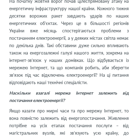
На початку жовтня ворог почав цілеспрямовану атаку на
енергетичну інфраструктуру нашої країни. Кожного тижня
десятки ворожих ракет завдають ударів по наших
енергетичних об’єктах. Через це в більшості регіонів
України вже місяць спостерігаються проблеми з
постачанням електроенергії, а у деяких містах світла немає
по декілька днів. Такі обставини дуже сильно впливають
також на енергозалежні галузі нашого життя, зокрема на
інтернет-зв’язок у наших домівках. Що відбувається із
мережею Інтернет, та що компанія робить, аби зберегти
зв'язок під час відключень електроенергії? На ці питання
відповідають наші технічні спеціалісти.
Наскільки взагалі мережа Інтернет залежить від
постачання електроенергії?
Якщо казати про мирні часи та про мережу Інтернет, то
вона повністю залежить від енергопостачання. Живлення
потрібне на усіх етапах постачання послуги – від
магістральних вузлів, які зв’язують усю країну, до