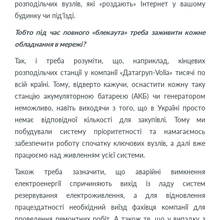
розподільчих вузлів, які «роздають» Інтернет у вашому
будинку чи під’їзді.
Тобто під час повного «блекаута» треба заживити кожне
обладнання в мережі?
Так, і треба розуміти, що, наприклад, кінцевих
розподільчих станції у компанії «Датагруп-Volia» тисячі по
всій країні. Тому, відверто кажучи, оснастити кожну таку
станцію акумуляторною батареєю (АКБ) чи генератором
неможливо, навіть виходячи з того, що в Україні просто
немає відповідної кількості для закупівлі. Тому ми
побудували систему пріоритетності та намагаємось
забезпечити роботу спочатку ключових вузлів, а далі вже
працюємо над живленням усієї системи.
Також треба зазначити, що аварійні вимкнення
електроенергії спричиняють вихід із ладу систем
резервування електроживлення, а для відновлення
працездатності необхідний виїзд фахівця компанії для
проведення ремонтних робіт. А також те, що у випадку з