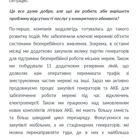
ситуацію.
Це все дуже добре, але що ви робите, аби вирішити
проблему відсутності послуг у конкретного абонента?
По-перше, компанія заздалегідь готувалась до такого
розвитку подій. Ми забезпечили ключові мережеві об’єкти
системами безперебійного живлення. Зокрема, в останні
місяці ми додатково закупили велику партію генераторів
для підтримки безперебійної роботи міських мереж. Також
ми побудували 11 додаткових резервних ліній, що
дозволяє нам оперативно перемикати трафік зі
знеструмлених частин мережі на інші. Зараз ми активно
продовжуємо процес закупівлі генераторів та АКБ для
забезпечення роботи мережі під час відключень
електроенергії. Також ми працюємо над замовленням
нових комплектів літієвих АКБ, які мають більшу ємність
та більш швидкий цикл перезаряду. Фокусуємося на
закупівлі мобільних, а не стаціонарних генераторів, які
можна перенаправляти туди, де в них є найбільша