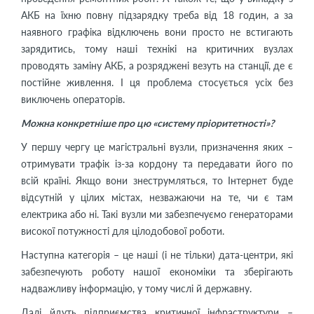
АКБ на їхню повну підзарядку треба від 18 годин, а за
наявного графіка відключень вони просто не встигають
зарядитись, тому наші технікі на критичних вузлах
проводять заміну АКБ, а розряджені везуть на станції, де є
постійне живлення. І ця проблема стосується усіх без
виключень операторів.
Можна конкретніше про цю «систему пріоритетності»?
У першу чергу це магістральні вузли, призначення яких –
отримувати трафік із-за кордону та передавати його по
всій країні. Якщо вони знеструмляться, то Інтернет буде
відсутній у цілих містах, незважаючи на те, чи є там
електрика або ні. Такі вузли ми забезпечуємо генераторами
високої потужності для цілодобової роботи.
Наступна категорія – це наші (і не тільки) дата-центри, які
забезпечують роботу нашої економіки та зберігають
надважливу інформацію, у тому числі й державну.
Далі йдуть підприємства критичної інфраструктури –