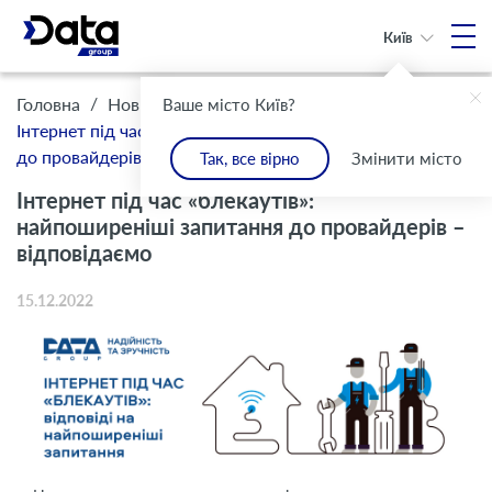
Київ
/
/
Головна
Новини
Ваше місто Київ?
Інтернет під час «блекаутів»: найпоширеніші запитання
до провайдерів – відповідаємо
Так, все вірно
Змінити місто
Інтернет під час «блекаутів»:
найпоширеніші запитання до провайдерів –
відповідаємо
15.12.2022