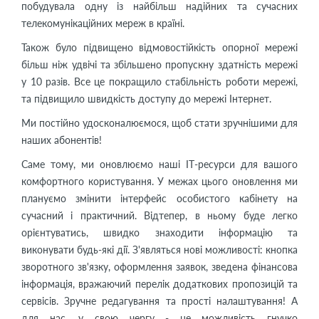
побудувала одну із найбільш надійних та сучасних
телекомунікаційних мереж в країні.
Також було підвищено відмовостійкість опорної мережі
більш ніж удвічі та збільшено пропускну здатність мережі
у 10 разів. Все це покращило стабільність роботи мережі,
та підвищило швидкість доступу до мережі Інтернет.
Ми постійно удосконалюємося, щоб стати зручнішими для
наших абонентів!
Саме тому, ми оновлюємо наші ІТ-ресурси для вашого
комфортного користування. У межах цього оновлення ми
плануємо змінити інтерфейс особистого кабінету на
сучасний і практичний. Відтепер, в ньому буде легко
орієнтуватись, швидко знаходити інформацію та
виконувати будь-які дії. З'являться нові можливості: кнопка
зворотного зв'язку, оформлення заявок, зведена фінансова
інформація, вражаючий перелік додаткових пропозицій та
сервісів. Зручне редагування та прості налаштування! А
для нас, у свою чергу - це можливість гнучко