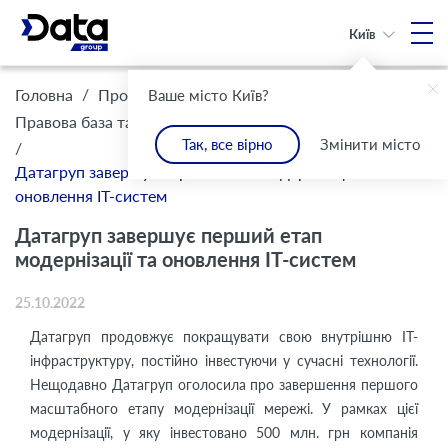
Київ
/
/
Головна
Про Компанію
Ваше місто Київ?
/
Правова база та комплаєнс
Інформація для клієнтів
Так, все вірно
Змінити місто
/
Датагруп завершує перший етап модернізації та
оновлення IT-систем
Датагруп завершує перший етап
модернізації та оновлення IT-систем
25.10.2022
Датагруп продовжує покращувати свою внутрішню IT-
інфраструктуру, постійно інвестуючи у сучасні технології.
Нещодавно Датагруп оголосила про завершення першого
масштабного етапу модернізації мережі. У рамках цієї
модернізації, у яку інвестовано 500 млн. грн компанія