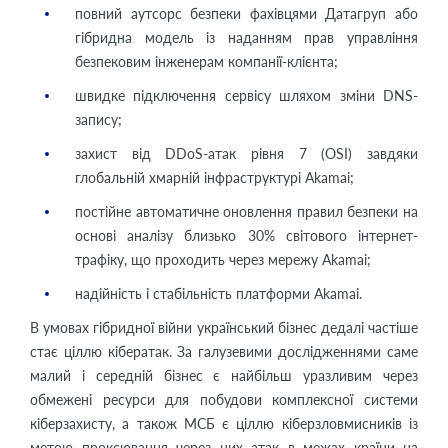
повний аутсорс безпеки фахівцями Датагруп або
гібридна модель із наданням прав управління
безпековим інженерам компанії-клієнта;
швидке підключення сервісу шляхом зміни DNS-
запису;
захист від DDoS-атак рівня 7 (OSI) завдяки
глобальній хмарній інфраструктурі Akamai;
постійне автоматичне оновлення правил безпеки на
основі аналізу близько 30% світового інтернет-
трафіку, що проходить через мережу Akamai;
надійність і стабільність платформи Akamai.
В умовах гібридної війни український бізнес дедалі частіше
стає ціллю кібератак. За галузевими дослідженнями саме
малий і середній бізнес є найбільш уразливим через
обмежені ресурси для побудови комплексної системи
кіберзахисту, а також МСБ є ціллю кіберзловмисників із
метою проксювання через них атак в межах країни на