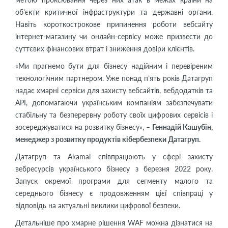
об’єкти критичної інфраструктури та державні органи.
Навіть короткострокове припинення роботи вебсайту
інтернет-магазину чи онлайн-сервісу може призвести до
суттєвих фінансових втрат і зниження довіри клієнтів.
«Ми прагнемо бути для бізнесу надійним і перевіреним
технологічним партнером. Уже понад п’ять років Датагруп
надає хмарні сервіси для захисту вебсайтів, вебдодатків та
API, допомагаючи українським компаніям забезпечувати
стабільну та безперервну роботу своїх цифрових сервісів і
зосереджуватися на розвитку бізнесу», –
Геннадій Кашубін,
менеджер з розвитку продуктів кібербезпеки Датагруп.
Датагруп та Akamai співпрацюють у сфері захисту
вебресурсів українського бізнесу з березня 2022 року.
Запуск окремої програми для сегменту малого та
середнього бізнесу є продовженням цієї співпраці у
відповідь на актуальні виклики цифрової безпеки.
Детальніше про хмарне рішення WAF можна дізнатися на