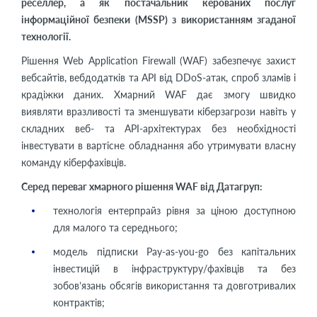
реселлер, а як постачальник керованих послуг
інформаційної безпеки (MSSP) з використанням згаданої
технології.
Рішення Web Application Firewall (WAF) забезпечує захист
вебсайтів, вебдодатків та API від DDoS-атак, спроб зламів і
крадіжки даних. Хмарний WAF дає змогу швидко
виявляти вразливості та зменшувати кіберзагрози навіть у
складних веб- та API-архітектурах без необхідності
інвестувати в вартісне обладнання або утримувати власну
команду кіберфахівців.
Серед переваг хмарного рішення WAF від Датагруп:
технологія ентерпрайз рівня за ціною доступною
для малого та середнього;
модель підписки Pay-as-you-go без капітальних
інвестицій в інфраструктуру/фахівців та без
зобов’язань обсягів використання та довготривалих
контрактів;