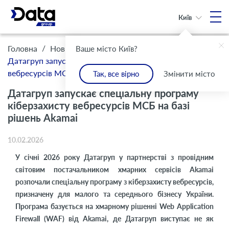
Київ
/
/
Головна
Новини
Ваше місто Київ?
Датагруп запускає спеціальну програму кіберзахисту
вебресурсів МСБ на базі рішень Akamai
Так, все вірно
Змінити місто
Датагруп запускає спеціальну програму
кіберзахисту вебресурсів МСБ на базі
рішень Akamai
10.02.2026
У січні 2026 року Датагруп у партнерстві з провідним
світовим постачальником хмарних сервісів Akamai
розпочали спеціальну програму з кіберзахисту вебресурсів,
призначену для малого та середнього бізнесу України.
Програма базується на хмарному рішенні Web Application
Firewall (WAF) від Akamai, де Датагруп виступає не як