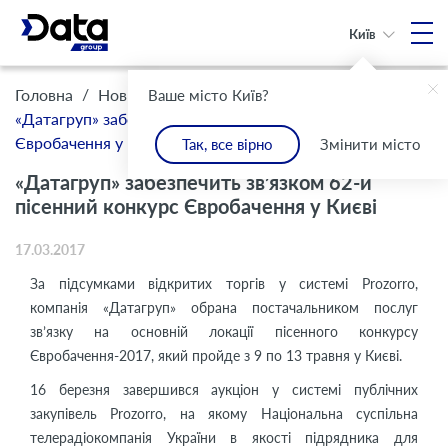
Київ
/
/
Головна
Новини
Ваше місто Київ?
«Датагруп» забезпечить зв’язком 62-й пісенний конкурс
Євробачення у Києві
Так, все вірно
Змінити місто
«Датагруп» забезпечить зв’язком 62-й
пісенний конкурс Євробачення у Києві
17.03.2017
За підсумками відкритих торгів у системі Prozorro,
компанія «Датагруп» обрана постачальником послуг
зв’язку на основній локації пісенного конкурсу
Євробачення-2017, який пройде з 9 по 13 травня у Києві.
16 березня завершився аукціон у системі публічних
закупівель Prozorro, на якому Національна суспільна
телерадіокомпанія України в якості підрядника для