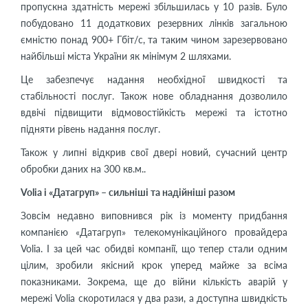
пропускна здатність мережі збільшилась у 10 разів. Було
побудовано 11 додаткових резервних лінків загальною
ємністю понад 900+ Гбіт/c, та таким чином зарезервовано
найбільші міста України як мінімум 2 шляхами.
Це забезпечує надання необхідної швидкості та
стабільності послуг. Також нове обладнання дозволило
вдвічі підвищити відмовостійкість мережі та істотно
підняти рівень надання послуг.
Також у липні відкрив свої двері новий, сучасний центр
обробки даних на 300 кв.м..
Volia і «Датагруп» – сильніші та надійніші разом
Зовсім недавно виповнився рік із моменту придбання
компанією «Датагруп» телекомунікаційного провайдера
Volia. І за цей час обидві компанії, що тепер стали одним
цілим, зробили якісний крок уперед майже за всіма
показниками. Зокрема, ще до війни кількість аварій у
мережі Volia скоротилася у два рази, а доступна швидкість