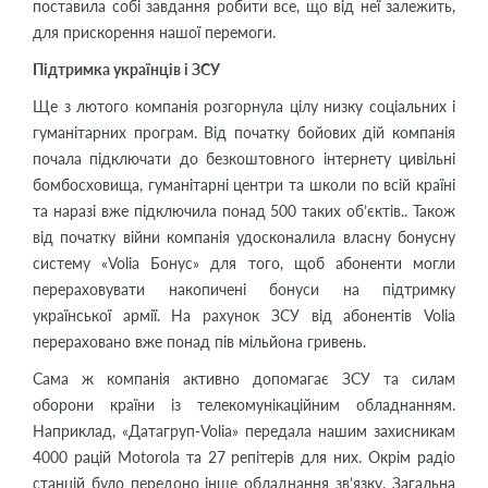
поставила собі завдання робити все, що від неї залежить,
для прискорення нашої перемоги.
Підтримка українців і ЗСУ
Ще з лютого компанія розгорнула цілу низку соціальних і
гуманітарних програм. Від початку бойових дій компанія
почала підключати до безкоштовного інтернету цивільні
бомбосховища, гуманітарні центри та школи по всій країні
та наразі вже підключила понад 500 таких об’єктів.. Також
від початку війни компанія удосконалила власну бонусну
систему «Volia Бонус» для того, щоб абоненти могли
перераховувати накопичені бонуси на підтримку
української армії. На рахунок ЗСУ від абонентів Volia
перераховано вже понад пів мільйона гривень.
Сама ж компанія активно допомагає ЗСУ та силам
оборони країни із телекомунікаційним обладнанням.
Наприклад, «Датагруп-Volia» передала нашим захисникам
4000 рацій Motorola та 27 репітерів для них. Окрім радіо
станцій було передоно інше обладнання зв’язку. Загальна