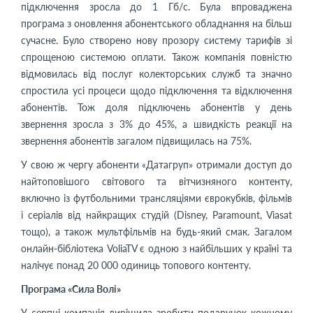
підключення зросла до 1 Гб/с. Була впроваджена
програма з оновлення абонентського обладнання на більш
сучасне. Було створено нову прозору систему тарифів зі
спрощеною системою оплати. Також компанія повністю
відмовилась від послуг колекторських служб та значно
спростила усі процеси щодо підключення та відключення
абонентів. Тож доля підключень абонентів у день
звернення зросла з 3% до 45%, а швидкість реакції на
звернення абонентів загалом підвищилась на 75%.
У свою ж чергу абоненти «Датагруп» отримали доступ до
найтоповішого світового та вітчизняного контенту,
включно із футбольними трансляціями єврокубків, фільмів
і серіалів від найкращих студій (Disney, Paramount, Viasat
тощо), а також мультфільмів на будь-який смак. Загалом
онлайн-бібліотека VoliaTV є одною з найбільших у країні та
налічує понад 20 000 одиниць топового контенту.
Програма «Сила Волі»
У серпні компанія вирішила зробити подарунок кожному