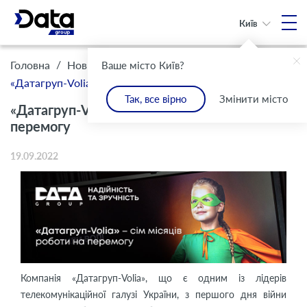
Київ
/
/
Головна
Новини
Ваше місто Київ?
«Датагруп-Volia» – сім місяців роботи на перемогу
Так, все вірно
Змінити місто
«Датагруп-Volia» – сім місяців роботи на
перемогу
19.09.2022
Компанія «Датагруп-Volia», що є одним із лідерів
телекомунікаційної галузі України, з першого дня війни