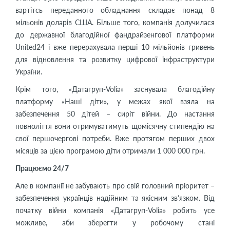
вартітсь переданного обладнання складає понад 8
мільонів доларів США. Більше того, компанія долучилася
до державної благодійної фандрайзенгової платформи
United24 і вже перерахувала перші 10 мільйонів гривень
для відновлення та розвитку цифрової інфраструктури
України.
Крім того, «Датагруп-Volia» заснувала благодійну
платформу «Наші діти», у межах якої взяла на
забезпечення 50 дітей – сиріт війни. До настання
повноліття вони отримуватимуть щомісячну стипендію на
свої першочергові потреби. Вже протягом перших двох
місяців за цією програмою діти отримали 1 000 000 грн.
Працюємо 24/7
Але в компанії не забувають про свій головний пріоритет –
забезпечення українців надійним та якісним зв’язком. Від
початку війни компанія «Датагруп-Volia» робить усе
можливе, аби зберегти у робочому стані