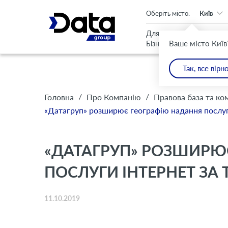
An important update (Chrome 143) is available for your browser
Оберіть місто:
Київ
Для
Для
Ваше місто Київ
Бізнесу
Дому
Так, все вірн
/
/
Головна
Про Компанію
Правова база та ко
«Датагруп» розширює географію надання послуг
«ДАТАГРУП» РОЗШИРЮ
ПОСЛУГИ ІНТЕРНЕТ ЗА
11.10.2019