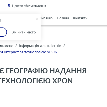
. Please
install this critical browser update
.
Центри обслуговування
Партнерам
Про Компанію
Новини
Контакти
?
о
Змінити місто
/
/
мплаєнс
Інформація для клієнтів
и інтернет за технологією xPON
Є ГЕОГРАФІЮ НАДАННЯ
 ТЕХНОЛОГІЄЮ XPON