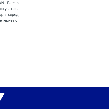
ON. Вже з
истуватися
рів серед
нтернет».