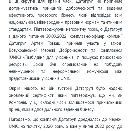
В ці скрутні для країни часи, Датагруп не припиняє
дотримуватись принципів доброчесності та ведення
ефективного, прозорого бізнесу, який відповідає всім
національним, міжнародним правовим нормам та етичним
стандартам. Підтверджуючи непохитну позицію Датагруп
з даного питання 30.09.2022, комплаєнс-офіцер компанії
Датагруп Артем Томаш, прийняв участь у заході
Всеукраїнської Мережі Доброчесності та Комплаєнса
(UNIC) «Тімбілдінг для учасників: У пошуках прихованих
ресурсів». Захід був спрямований на побудову
невимушеної та неформальної комунікації між
представниками учасників UNIC.
Окрім іншого, на цій зустрічі Датагруп було надано
оновлений сертифікат, який підтверджує, що ми, як
Компанія, у ці складні часи залишаємося прихильними
принципам відповідального ведення бізнесу.
Нагадаємо, що компанія Датагруп доєдналась до мережі
UNIC на початку 2020 року, а вже у липні 2022 року, до