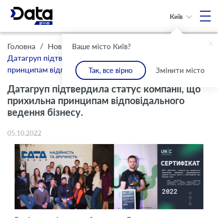
Київ
/
/
Головна
Новини
Ваше місто Київ?
Датагруп підтвердила статус компанії, що прихильна
принципам відповідального ведення бізнесу.
Так, все вірно
Змінити місто
Датагруп підтвердила статус компанії, що
прихильна принципам відповідального
ведення бізнесу.
05.10.2022