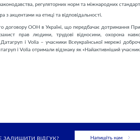
законодавства, регуляторних норм та міжнародних стандарт
а з акцентами на етиці та відповідальності.
го договору ООН в Україні, що передбачає дотримання Пр
ахист прав людини, трудові відносини, охорона навк
Датагруп і Volia – учасники Всеукраїнської мережі доброч
атагруп і Volia отримали відзнаку як «Найактивніший учасник
Напишіть нам
 ЗАЛИШИТИ ВІДГУК?