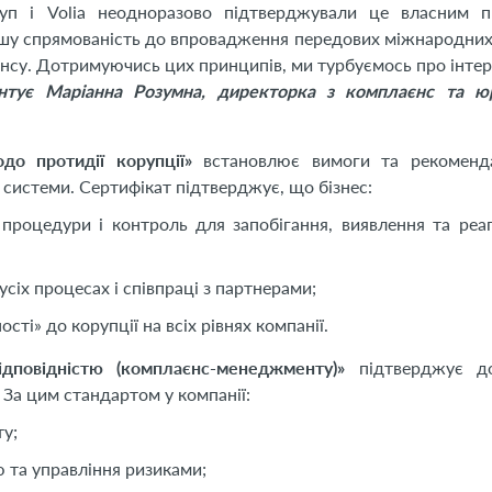
груп і Volia неодноразово підтверджували це власним п
нашу спрямованість до впровадження передових міжнародних
аєнсу. Дотримуючись цих принципів, ми турбуємось про інте
нтує Маріанна Розумна, директорка з комплаєнс та ю
до протидії корупції»
встановлює вимоги та рекоменд
системи. Сертифікат підтверджує, що бізнес:
 процедури і контроль для запобігання, виявлення та реа
усіх процесах і співпраці з партнерами;
ті» до корупції на всіх рівнях компанії.
ідповідністю (комплаєнс-менеджменту)»
підтверджує д
За цим стандартом у компанії:
у;
 та управління ризиками;