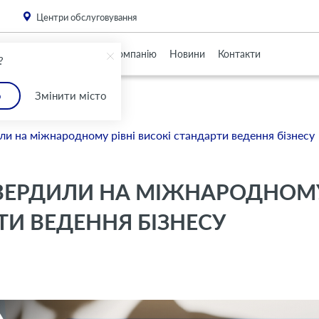
. Please
install this critical browser update
.
Центри обслуговування
Партнерам
Про Компанію
Новини
Контакти
?
о
Змінити місто
или на міжнародному рівні високі стандарти ведення бізнесу
ДТВЕРДИЛИ НА МІЖНАРОДНОМ
ТИ ВЕДЕННЯ БІЗНЕСУ