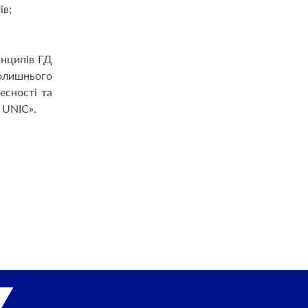
ів;
инципів ГД
олишнього
есності та
 UNIC».