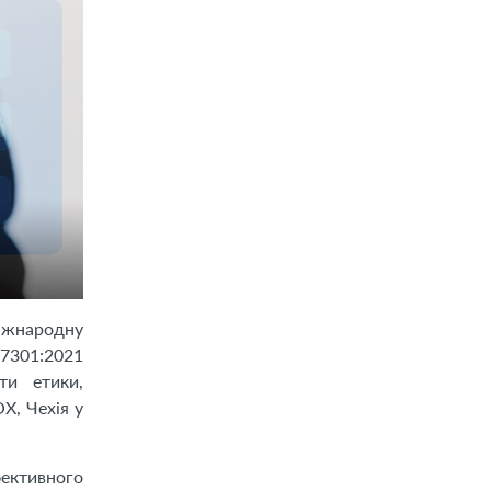
іжнародну
37301:2021
ти етики,
X, Чехія у
фективного