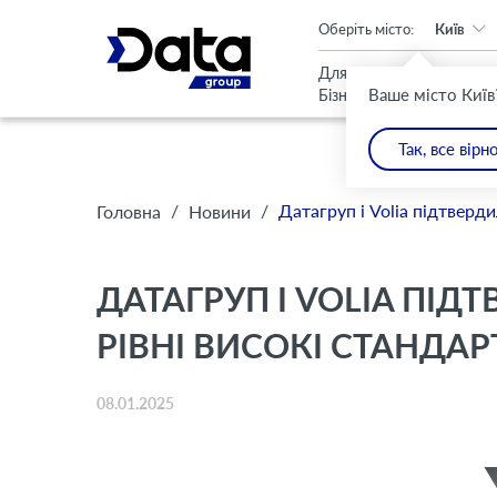
An important update (Chrome 143) is available for your browser
Оберіть місто:
Київ
Для
Для
Ваше місто Київ
Бізнесу
Дому
Так, все вірн
/
/
Датагруп і Volia підтверд
Головна
Новини
ДАТАГРУП І VOLIA ПІ
РІВНІ ВИСОКІ СТАНДАР
08.01.2025