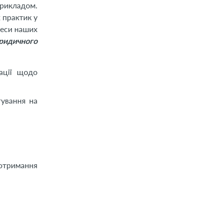
рикладом.
 практик у
реси наших
ридичного
ації щодо
гування на
отримання