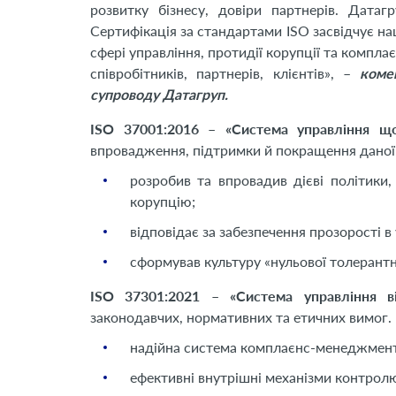
розвитку бізнесу, довіри партнерів. Дата
Сертифікація за стандартами ISO засвідчує 
сфері управління, протидії корупції та компл
співробітників, партнерів, клієнтів», –
коме
супроводу Датагруп.
ISO 37001:2016 – «Система управління що
впровадження, підтримки й покращення даної 
розробив та впровадив дієві політики,
корупцію;
відповідає за забезпечення прозорості в 
сформував культуру «нульової толерантнос
ISO 37301:2021 – «Система управління в
законодавчих, нормативних та етичних вимог. 
надійна система комплаєнс-менеджмент
ефективні внутрішні механізми контролю