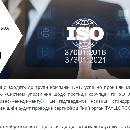
о входять до групи компаній DVL, успішно пройшли м
6 «Система управління щодо протидії корупції» та ISO 
лаєнс-менеджменту)». Це підтверджує найвищі стандар
 Зовнішній аудит проводив сертифікаційний орган TAYLLORCO
 та доброчесності – це ключі до довготривалого успіху та е