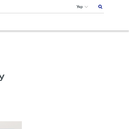
Укр
У