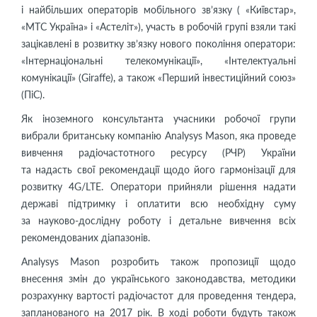
і найбільших операторів мобільного зв’язку ( «Київстар»,
«МТС Україна» і «Астеліт»), участь в робочій групі взяли такі
зацікавлені в розвитку зв’язку нового покоління оператори:
«Інтернаціональні телекомунікації», «Інтелектуальні
комунікації» (Giraffe), а також «Перший інвестиційний союз»
(ПіС).
Як іноземного консультанта учасники робочої групи
вибрали британську компанію Analysys Mason, яка проведе
вивчення радіочастотного ресурсу (РЧР) України
та надасть свої рекомендації щодо його гармонізації для
розвитку 4G/LTE. Оператори прийняли рішення надати
державі підтримку і оплатити всю необхідну суму
за науково-дослідну роботу і детальне вивчення всіх
рекомендованих діапазонів.
Analysys Mason розробить також пропозиції щодо
внесення змін до українського законодавства, методики
розрахунку вартості радіочастот для проведення тендера,
запланованого на 2017 рік. В ході роботи будуть також