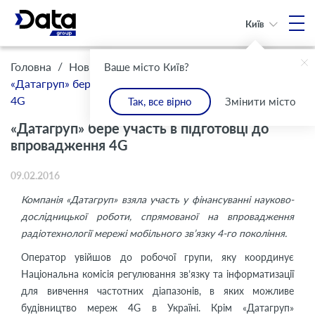
Київ
/
/
Головна
Новини
Ваше місто Київ?
«Датагруп» бере участь в підготовці до впровадження
4G
Так, все вірно
Змінити місто
«Датагруп» бере участь в підготовці до
впровадження 4G
09.02.2016
Компанія «Датагруп» взяла участь у фінансуванні науково-
дослідницької роботи, спрямованої на впровадження
радіотехнології мережі мобільного зв’язку 4-го покоління.
Оператор увійшов до робочої групи, яку координує
Національна комісія регулювання зв’язку та інформатизації
для вивчення частотних діапазонів, в яких можливе
будівництво мереж 4G в Україні. Крім «Датагруп»