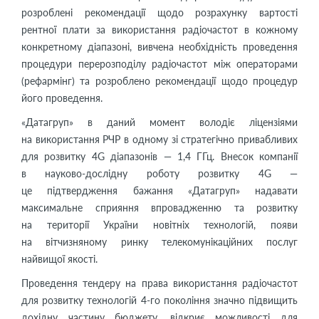
розроблені рекомендації щодо розрахунку вартості
рентної плати за використання радіочастот в кожному
конкретному діапазоні, вивчена необхідність проведення
процедури перерозподілу радіочастот між операторами
(рефармінг) та розроблено рекомендації щодо процедур
його проведення.
«Датагруп» в даний момент володіє ліцензіями
на використання РЧР в одному зі стратегічно привабливих
для розвитку 4G діапазонів — 1,4 ГГц. Внесок компанії
в науково-дослідну роботу розвитку 4G —
це підтвердження бажання «Датагруп» надавати
максимальне сприяння впровадженню та розвитку
на території України новітніх технологій, появи
на вітчизняному ринку телекомунікаційних послуг
найвищої якості.
Проведення тендеру на права використання радіочастот
для розвитку технологій 4-го покоління значно підвищить
дохідну частину бюджету, відкриє можливості для